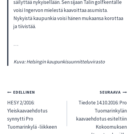
säilyttää nykyisellään. Sen sijaan Talin golfkentälle
voisi Ingervon mielestä kaavoittaa asumista.
Nykyistä kaupunkia voisi hänen mukaansa korottaa
ja tiivistää.
…
Kuva: Helsingin kaupunkisuunnitteluvirasto
Artikkelien
EDELLINEN
SEURAAVA
HESY 2/2016:
Tiedote 14.10.2016: Pro
selaus
Yleiskaavaehdotus
Tuomarinkylän
synnytti Pro
kaavaehdotus esiteltiin
Tuomarinkylä -liikkeen
Kokoomuksen