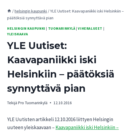
/
helsingin kaupunki
/
YLE Uutiset: Kaavapaniikki iski Helsinkiin –
päätöksiä synnyttävä pian
HELSINGIN KAUPUNKI
|
TUOMARINKYLÄ
|
VIHERALUEET
|
YLEISKAAVA
YLE Uutiset:
Kaavapaniikki iski
Helsinkiin – päätöksiä
synnyttävä pian
Tekijä
Pro Tuomarinkylä
12.10.2016
YLE Uutisten artikkeli 12.10.2016 liittyen Helsingin
uuteen yleiskaavaan –
Kaavapaniikki iski Helsinkiin –