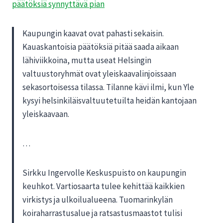
päätöksiä synnyttävä pian
Kaupungin kaavat ovat pahasti sekaisin.
Kauaskantoisia päätöksiä pitää saada aikaan
lähiviikkoina, mutta useat Helsingin
valtuustoryhmät ovat yleiskaavalinjoissaan
sekasortoisessa tilassa. Tilanne kävi ilmi, kun Yle
kysyi helsinkiläisvaltuutetuilta heidän kantojaan
yleiskaavaan.
…
Sirkku Ingervolle Keskuspuisto on kaupungin
keuhkot. Vartiosaarta tulee kehittää kaikkien
virkistys ja ulkoilualueena. Tuomarinkylän
koiraharrastusalue ja ratsastusmaastot tulisi