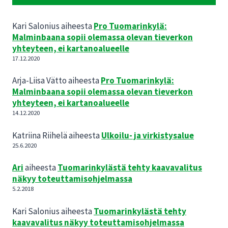
Kari Salonius
aiheesta
Pro Tuomarinkylä:
Malminbaana sopii olemassa olevan tieverkon
yhteyteen, ei kartanoalueelle
17.12.2020
Arja-Liisa Vätto
aiheesta
Pro Tuomarinkylä:
Malminbaana sopii olemassa olevan tieverkon
yhteyteen, ei kartanoalueelle
14.12.2020
Katriina Riihelä
aiheesta
Ulkoilu- ja virkistysalue
25.6.2020
Ari
aiheesta
Tuomarinkylästä tehty kaavavalitus
näkyy toteuttamisohjelmassa
5.2.2018
Kari Salonius
aiheesta
Tuomarinkylästä tehty
kaavavalitus näkyy toteuttamisohjelmassa