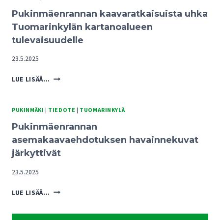
Pukinmäenrannan kaavaratkaisuista uhka
Tuomarinkylän kartanoalueen
tulevaisuudelle
23.5.2025
PUKINMÄENRANNAN
LUE LISÄÄ...
KAAVARATKAISUISTA
UHKA
TUOMARINKYLÄN
PUKINMÄKI
|
TIEDOTE
|
TUOMARINKYLÄ
KARTANOALUEEN
Pukinmäenrannan
TULEVAISUUDELLE
asemakaavaehdotuksen havainnekuvat
järkyttivät
23.5.2025
PUKINMÄENRANNAN
LUE LISÄÄ...
ASEMAKAAVAEHDOTUKSEN
HAVAINNEKUVAT