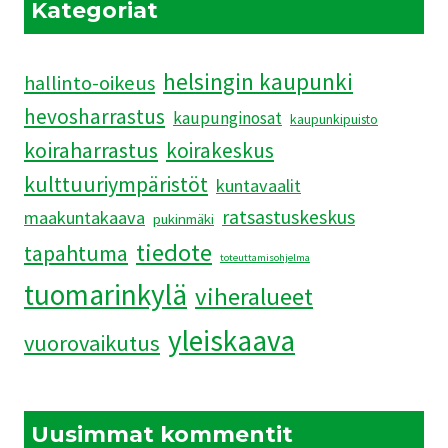
JÄRKYTTIVÄT
Kategoriat
helsingin kaupunki
hallinto-oikeus
hevosharrastus
kaupunginosat
kaupunkipuisto
koiraharrastus
koirakeskus
kulttuuriympäristöt
kuntavaalit
ratsastuskeskus
maakuntakaava
pukinmäki
tiedote
tapahtuma
toteuttamisohjelma
tuomarinkylä
viheralueet
yleiskaava
vuorovaikutus
Uusimmat kommentit