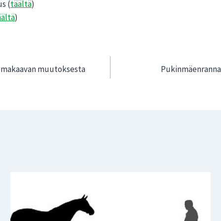
s (
täältä
)
äältä
)
asemakaavan muutoksesta
Pukinmäenrannan