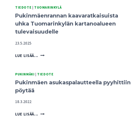
TIEDOTE
|
TUOMARINKYLÄ
Pukinmäenrannan kaavaratkaisuista
uhka Tuomarinkylän kartanoalueen
tulevaisuudelle
23.5.2025
PUKINMÄENRANNAN
LUE LISÄÄ...
KAAVARATKAISUISTA
UHKA
TUOMARINKYLÄN
PUKINMÄKI
|
TIEDOTE
KARTANOALUEEN
Pukinmäen asukaspalautteella pyyhittiin
TULEVAISUUDELLE
pöytää
18.3.2022
PUKINMÄEN
LUE LISÄÄ...
ASUKASPALAUTTEELLA
PYYHITTIIN
PÖYTÄÄ