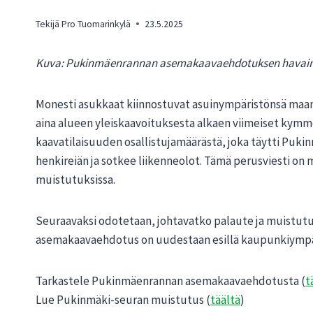
Tekijä
Pro Tuomarinkylä
23.5.2025
Kuva: Pukinmäenrannan asemakaavaehdotuksen havainn
Monesti asukkaat kiinnostuvat asuinympäristönsä maan
aina alueen yleiskaavoituksesta alkaen viimeiset kymme
kaavatilaisuuden osallistujamäärästä, joka täytti Pukin
henkireiän ja sotkee liikenneolot. Tämä perusviesti 
muistutuksissa.
Seuraavaksi odotetaan, johtavatko palaute ja muistu
asemakaavaehdotus on uudestaan esillä kaupunkiympär
Tarkastele Pukinmäenrannan asemakaavaehdotusta (
t
Lue Pukinmäki-seuran muistutus (
täältä
)