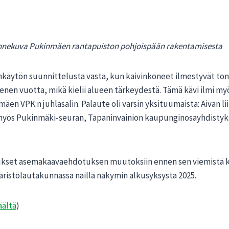
ekuva Pukinmäen rantapuiston pohjoispään rakentamisesta
käytön suunnittelusta vasta, kun kaivinkoneet ilmestyvät ton
nen vuotta, mikä kielii alueen tärkeydestä. Tämä kävi ilmi my
mäen VPK:n juhlasalin. Palaute oli varsin yksituumaista: Aivan 
on myös Pukinmäki-seuran, Tapaninvainion kaupunginosayhdist
tukset asemakaavaehdotuksen muutoksiin ennen sen viemistä k
istölautakunnassa näillä näkymin alkusyksystä 2025.
äältä
)