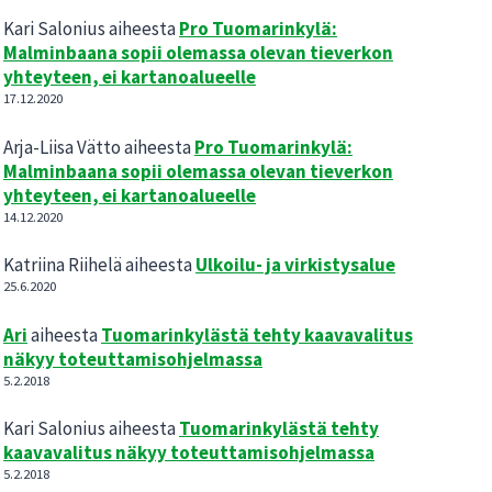
Kari Salonius
aiheesta
Pro Tuomarinkylä:
Malminbaana sopii olemassa olevan tieverkon
yhteyteen, ei kartanoalueelle
17.12.2020
Arja-Liisa Vätto
aiheesta
Pro Tuomarinkylä:
Malminbaana sopii olemassa olevan tieverkon
yhteyteen, ei kartanoalueelle
14.12.2020
Katriina Riihelä
aiheesta
Ulkoilu- ja virkistysalue
25.6.2020
Ari
aiheesta
Tuomarinkylästä tehty kaavavalitus
näkyy toteuttamisohjelmassa
5.2.2018
Kari Salonius
aiheesta
Tuomarinkylästä tehty
kaavavalitus näkyy toteuttamisohjelmassa
5.2.2018