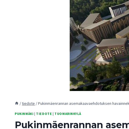
/
tiedote
/
Pukinmäenrannan asemakaavaehdotuksen havainneku
PUKINMÄKI
|
TIEDOTE
|
TUOMARINKYLÄ
Pukinmäenrannan asema