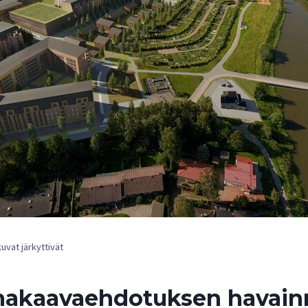
vat järkyttivät
kaavaehdotuksen havainne