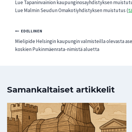
Lue Tapaninvainion kaupunginosayhdistyksen muistutu
Lue Malmin Seudun Omakotiyhdistyksen muistutus (
t
Artikkelien
EDELLINEN
Mielipide Helsingin kaupungin valmisteilla olevasta 
selaus
koskien Pukinmäenrata-nimistä aluetta
Samankaltaiset artikkelit