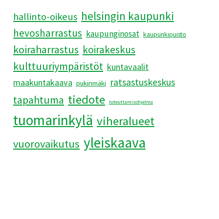
helsingin kaupunki
hallinto-oikeus
hevosharrastus
kaupunginosat
kaupunkipuisto
koiraharrastus
koirakeskus
kulttuuriympäristöt
kuntavaalit
ratsastuskeskus
maakuntakaava
pukinmäki
tiedote
tapahtuma
toteuttamisohjelma
tuomarinkylä
viheralueet
yleiskaava
vuorovaikutus