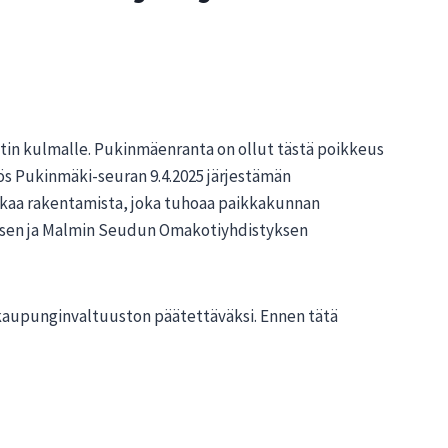
tin kulmalle. Pukinmäenranta on ollut tästä poikkeus
ös Pukinmäki-seuran 9.4.2025 järjestämän
liikaa rakentamista, joka tuhoaa paikkakunnan
yksen ja Malmin Seudun Omakotiyhdistyksen
aupunginvaltuuston päätettäväksi. Ennen tätä