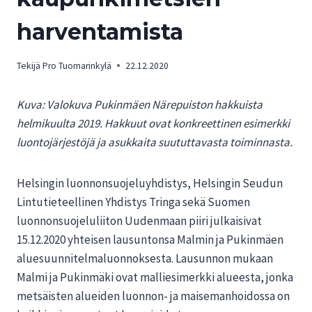
harventamista
Tekijä
Pro Tuomarinkylä
22.12.2020
Kuva: Valokuva Pukinmäen Närepuiston hakkuista
helmikuulta 2019. Hakkuut ovat konkreettinen esimerkki
luontojärjestöjä ja asukkaita suututtavasta toiminnasta.
Helsingin luonnonsuojeluyhdistys, Helsingin Seudun
Lintutieteellinen Yhdistys Tringa sekä Suomen
luonnonsuojeluliiton Uudenmaan piiri julkaisivat
15.12.2020 yhteisen lausuntonsa Malmin ja Pukinmäen
aluesuunnitelmaluonnoksesta. Lausunnon mukaan
Malmi ja Pukinmäki ovat malliesimerkki alueesta, jonka
metsäisten alueiden luonnon- ja maisemanhoidossa on