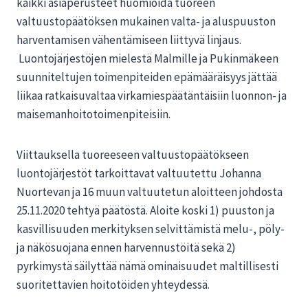
kaikki asiaperusteet huomioida tuoreen
valtuustopäätöksen mukainen valta- ja aluspuuston
harventamisen vähentämiseen liittyvä linjaus.
Luontojärjestöjen mielestä Malmille ja Pukinmäkeen
suunniteltujen toimenpiteiden epämääräisyys jättää
liikaa ratkaisuvaltaa virkamiespäätäntäisiin luonnon- ja
maisemanhoitotoimenpiteisiin.
Viittauksella tuoreeseen valtuustopäätökseen
luontojärjestöt tarkoittavat valtuutettu Johanna
Nuortevan ja 16 muun valtuutetun aloitteen johdosta
25.11.2020 tehtyä päätöstä. Aloite koski 1) puuston ja
kasvillisuuden merkityksen selvittämistä melu-, pöly-
ja näkösuojana ennen harvennustöitä sekä 2)
pyrkimystä säilyttää nämä ominaisuudet maltillisesti
suoritettavien hoitotöiden yhteydessä.