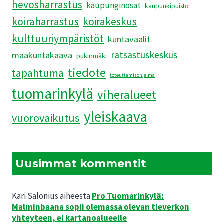
hevosharrastus
kaupunginosat
kaupunkipuisto
koiraharrastus
koirakeskus
kulttuuriympäristöt
kuntavaalit
ratsastuskeskus
maakuntakaava
pukinmäki
tiedote
tapahtuma
toteuttamisohjelma
tuomarinkylä
viheralueet
yleiskaava
vuorovaikutus
Uusimmat kommentit
Kari Salonius
aiheesta
Pro Tuomarinkylä:
Malminbaana sopii olemassa olevan tieverkon
yhteyteen, ei kartanoalueelle