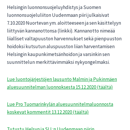
Helsingin luonnonsuojeluyhdistys ja Suomen
luonnonsuojeluliiton Uudenmaan piiri julkaisivat
7.10.2020 Nuortevan ym. aloitteeseen ja sen käsittelyyn
liittyvän kannanottonsa (linkki). Kannanotto nimeää
liialliset valtapuuston harvennukset sekä pienpuuston
hoidoksi kutsutun aluspuuston liian harventamisen
Helsingin kaupunkimetsänhoidon ja varsinkin sen
suunnittelun merkittävimmäksi nykyongelmaksi.
Lue luontojärjestöjen lausunto Malmin ja Pukinmäen
aluesuunnitelman luonnoksesta 15.12.2020 (täältä)
Lue Pro Tuomarinkylän aluesuunnitelmaluonnosta
koskevat kommentit 13.12.2020 (täältä)
Tutustu Helsyn ja SLL:n Uudenmaan piirin