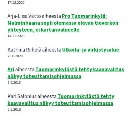
17.12.2020
Arja-Liisa Vätto
aiheesta
Pro Tuomarinkylä:
Malminbaana sopii olemassa olevan tieverkon
yhteyteen, ei kartanoalueelle
14.12.2020
Katriina Riihelä
aiheesta
Ulkoilu- ja virkistysalue
25.6.2020
Ari
aiheesta
Tuomarinkylästä tehty kaavavalitus
näkyy toteuttamisohjelmassa
5.2.2018
Kari Salonius
aiheesta
Tuomarinkylästä tehty
kaavavalitus näkyy toteuttamisohjelmassa
5.2.2018