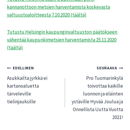
kannanottoon metsien harventamista koskevasta
valtuustoaloitteesta 7.10.2020 (täältä)
Tutustu Helsingin kaupunginvaltuuston päätökseen
vähentää kaupunkimetsien harventamista 25.11.2020
(täältä)
Artikkelien
EDELLINEN
SEURAAVA
Asukkailta jyrkkä ei
Pro Tuomarinkylä
selaus
kartanoaluetta
toivottaa kaikille
tärveleville
luonnon ja eläinten
tielinjauksille
ystäville Hyvää Joulua ja
Onnellista Uutta Vuotta
2021!