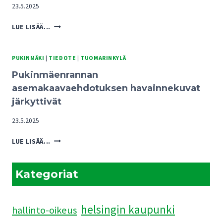
23.5.2025
PUKINMÄENRANNAN
LUE LISÄÄ...
KAAVARATKAISUISTA
UHKA
TUOMARINKYLÄN
PUKINMÄKI
|
TIEDOTE
|
TUOMARINKYLÄ
KARTANOALUEEN
Pukinmäenrannan
TULEVAISUUDELLE
asemakaavaehdotuksen havainnekuvat
järkyttivät
23.5.2025
PUKINMÄENRANNAN
LUE LISÄÄ...
ASEMAKAAVAEHDOTUKSEN
HAVAINNEKUVAT
JÄRKYTTIVÄT
Kategoriat
helsingin kaupunki
hallinto-oikeus