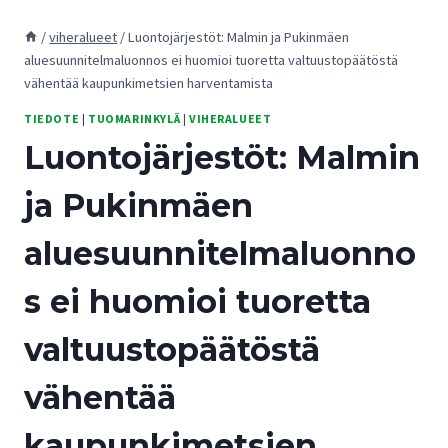
/
viheralueet
/
Luontojärjestöt: Malmin ja Pukinmäen
aluesuunnitelmaluonnos ei huomioi tuoretta valtuustopäätöstä
vähentää kaupunkimetsien harventamista
TIEDOTE
|
TUOMARINKYLÄ
|
VIHERALUEET
Luontojärjestöt: Malmin
ja Pukinmäen
aluesuunnitelmaluonno
s ei huomioi tuoretta
valtuustopäätöstä
vähentää
kaupunkimetsien