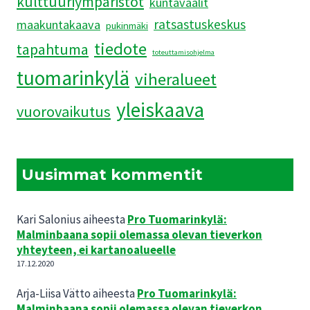
kulttuuriympäristöt
kuntavaalit
ratsastuskeskus
maakuntakaava
pukinmäki
tiedote
tapahtuma
toteuttamisohjelma
tuomarinkylä
viheralueet
yleiskaava
vuorovaikutus
Uusimmat kommentit
Kari Salonius
aiheesta
Pro Tuomarinkylä:
Malminbaana sopii olemassa olevan tieverkon
yhteyteen, ei kartanoalueelle
17.12.2020
Arja-Liisa Vätto
aiheesta
Pro Tuomarinkylä:
Malminbaana sopii olemassa olevan tieverkon