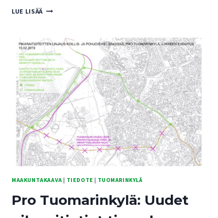
PRO
LUE LISÄÄ
TUOMARINKYLÄ:
MALMINBAANA
SOPII
OLEMASSA
OLEVAN
TIEVERKON
YHTEYTEEN,
EI
KARTANOALUEELLE
MAAKUNTAKAAVA
|
TIEDOTE
|
TUOMARINKYLÄ
Pro Tuomarinkylä: Uudet