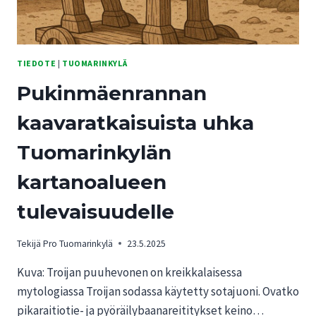
TIEDOTE
|
TUOMARINKYLÄ
Pukinmäenrannan
kaavaratkaisuista uhka
Tuomarinkylän
kartanoalueen
tulevaisuudelle
Tekijä
Pro Tuomarinkylä
23.5.2025
Kuva: Troijan puuhevonen on kreikkalaisessa
mytologiassa Troijan sodassa käytetty sotajuoni. Ovatko
pikaraitiotie- ja pyöräilybaanareititykset keino…