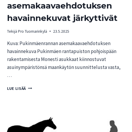
asemakaavaehdotuksen
havainnekuvat järkyttivät
Tekijä
Pro Tuomarinkylä
23.5.2025
Kuva: Pukinmäenrannan asemakaavaehdotuksen
havainnekuva Pukinmäen rantapuiston pohjoispään
rakentamisesta Monesti asukkaat kiinnostuvat
asuinympäristönsä maankäytön suunnittelusta vasta,
…
PUKINMÄENRANNAN
LUE LISÄÄ
ASEMAKAAVAEHDOTUKSEN
HAVAINNEKUVAT
JÄRKYTTIVÄT