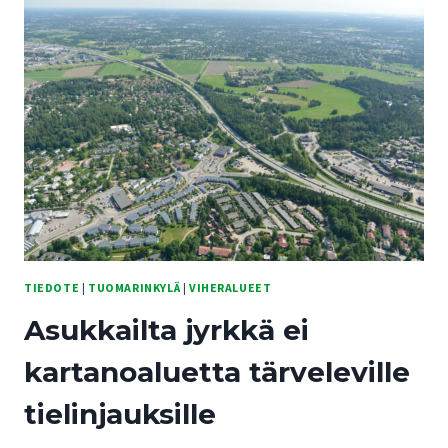
PUKINMÄEN
ALUESUUNNITELMALUONNOS
EI
HUOMIOI
TUORETTA
VALTUUSTOPÄÄTÖSTÄ
VÄHENTÄÄ
KAUPUNKIMETSIEN
HARVENTAMISTA
TIEDOTE
|
TUOMARINKYLÄ
|
VIHERALUEET
Asukkailta jyrkkä ei
kartanoaluetta tärveleville
tielinjauksille