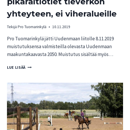
pikaraitiotiet tieverkon
yhteyteen, ei viheralueille
Tekijä
Pro Tuomarinkylä
10.11.2019
Pro Tuomarinkylä jätti Uudenmaan liitolle 8.11.2019
muistutuksensa valmisteilla olevasta Uudenmaan
maakuntakaavasta 2050. Muistutus sisältää myös…
PRO
LUE LISÄÄ
TUOMARINKYLÄ:
UUDET
PIKARAITIOTIET
TIEVERKON
YHTEYTEEN,
EI
VIHERALUEILLE