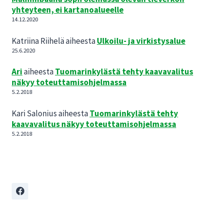
yhteyteen, ei kartanoalueelle
14.12.2020
Katriina Riihelä
aiheesta
Ulkoilu- ja virkistysalue
25.6.2020
Ari
aiheesta
Tuomarinkylästä tehty kaavavalitus
näkyy toteuttamisohjelmassa
5.2.2018
Kari Salonius
aiheesta
Tuomarinkylästä tehty
kaavavalitus näkyy toteuttamisohjelmassa
5.2.2018