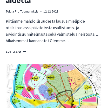
aluetta
Tekijä
Pro Tuomarinkylä
12.12.2023
Kiitämme mahdollisuudesta lausua mielipide
otsikkoasiassa päivitetystä osallistumis- ja
arviointisuunnitelmasta sekä valmisteluaineistosta. 1.
Aikaisemmat kannanotot Olemme…
MIELIPIDE
LUE LISÄÄ
HELSINGIN
KAUPUNGIN
VALMISTEILLA
OLEVASTA
ASEMAKAAVAN
MUUTOKSESTA
KOSKIEN
PUKINMÄENRATA-
NIMISTÄ
ALUETTA