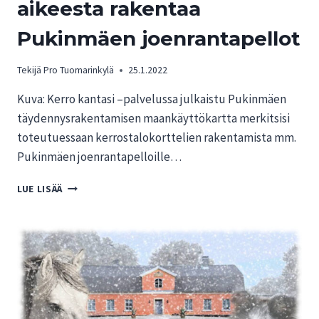
aikeesta rakentaa
Pukinmäen joenrantapellot
Tekijä
Pro Tuomarinkylä
25.1.2022
Kuva: Kerro kantasi –palvelussa julkaistu Pukinmäen
täydennysrakentamisen maankäyttökartta merkitsisi
toteutuessaan kerrostalokorttelien rakentamista mm.
Pukinmäen joenrantapelloille…
ASUKKAAT
LUE LISÄÄ
TYRMISTYIVÄT
AIKEESTA
RAKENTAA
PUKINMÄEN
JOENRANTAPELLOT