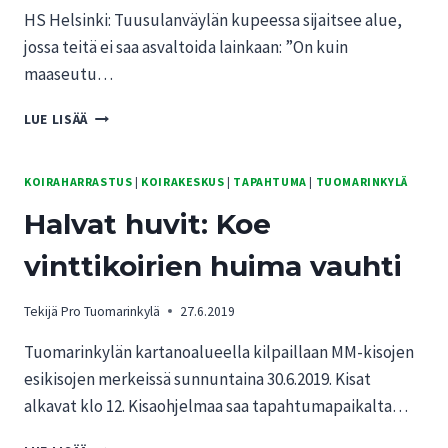
HS Helsinki: Tuusulanväylän kupeessa sijaitsee alue,
jossa teitä ei saa asvaltoida lainkaan: ”On kuin
maaseutu…
HS
LUE LISÄÄ
HELSINKI:
TUUSULANVÄYLÄN
KUPEESSA
KOIRAHARRASTUS
|
KOIRAKESKUS
|
TAPAHTUMA
|
TUOMARINKYLÄ
SIJAITSEE
Halvat huvit: Koe
ALUE,
JOSSA
vinttikoirien huima vauhti
TEITÄ
EI
SAA
Tekijä
Pro Tuomarinkylä
27.6.2019
ASVALTOIDA
LAINKAAN:
Tuomarinkylän kartanoalueella kilpaillaan MM-kisojen
”ON
esikisojen merkeissä sunnuntaina 30.6.2019. Kisat
KUIN
alkavat klo 12. Kisaohjelmaa saa tapahtumapaikalta…
MAASEUTU
OLISI
HALVAT