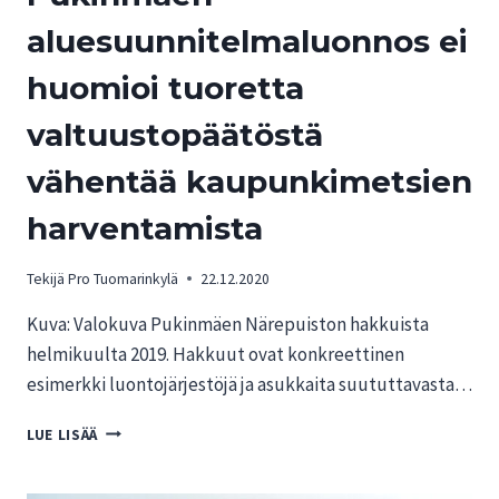
aluesuunnitelmaluonnos ei
huomioi tuoretta
valtuustopäätöstä
vähentää kaupunkimetsien
harventamista
Tekijä
Pro Tuomarinkylä
22.12.2020
Kuva: Valokuva Pukinmäen Närepuiston hakkuista
helmikuulta 2019. Hakkuut ovat konkreettinen
esimerkki luontojärjestöjä ja asukkaita suututtavasta…
LUONTOJÄRJESTÖT:
LUE LISÄÄ
MALMIN
JA