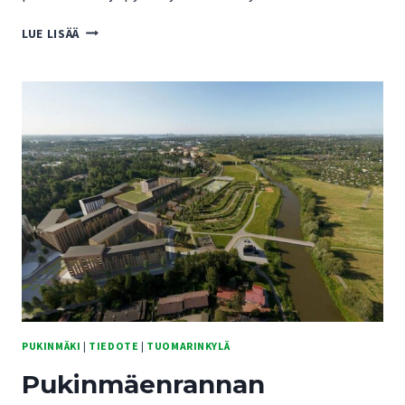
PUKINMÄENRANNAN
LUE LISÄÄ
KAAVARATKAISUISTA
UHKA
TUOMARINKYLÄN
KARTANOALUEEN
TULEVAISUUDELLE
PUKINMÄKI
|
TIEDOTE
|
TUOMARINKYLÄ
Pukinmäenrannan