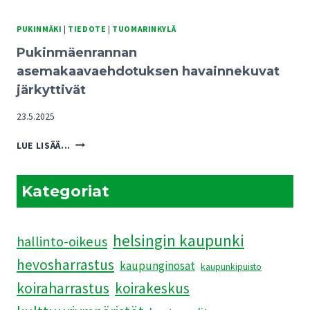
UHKA
TUOMARINKYLÄN
PUKINMÄKI
|
TIEDOTE
|
TUOMARINKYLÄ
KARTANOALUEEN
Pukinmäenrannan
TULEVAISUUDELLE
asemakaavaehdotuksen havainnekuvat
järkyttivät
23.5.2025
PUKINMÄENRANNAN
LUE LISÄÄ...
ASEMAKAAVAEHDOTUKSEN
HAVAINNEKUVAT
JÄRKYTTIVÄT
Kategoriat
helsingin kaupunki
hallinto-oikeus
hevosharrastus
kaupunginosat
kaupunkipuisto
koiraharrastus
koirakeskus