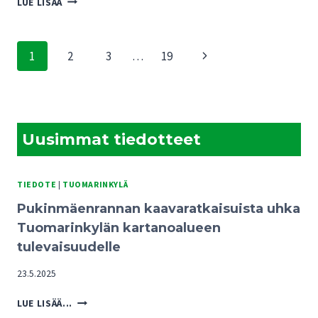
TIPUTETTU
LUE LISÄÄ
HUVIT:
KAUPUNKIIN”
KOE
VINTTIKOIRIEN
Sivunavigointi
Seuraava
1
2
3
…
19
HUIMA
VAUHTI
sivu
Uusimmat tiedotteet
TIEDOTE
|
TUOMARINKYLÄ
Pukinmäenrannan kaavaratkaisuista uhka
Tuomarinkylän kartanoalueen
tulevaisuudelle
23.5.2025
PUKINMÄENRANNAN
LUE LISÄÄ...
KAAVARATKAISUISTA