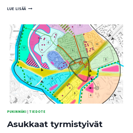
PUKINMÄEN
LUE LISÄÄ
ASUKASPALAUTTEELLA
PYYHITTIIN
PÖYTÄÄ
PUKINMÄKI
|
TIEDOTE
Asukkaat tyrmistyivät