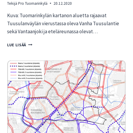
Tekijä
Pro Tuomarinkylä
20.12.2020
Kuva: Tuomarinkylän kartanon aluetta rajaavat
Tuusulanväylän vierustassa oleva Vanha Tuusulantie
sekä Vantaanjoki ja eteläreunassa olevat…
ASUKKAILTA
LUE LISÄÄ
JYRKKÄ
EI
KARTANOALUETTA
TÄRVELEVILLE
TIELINJAUKSILLE