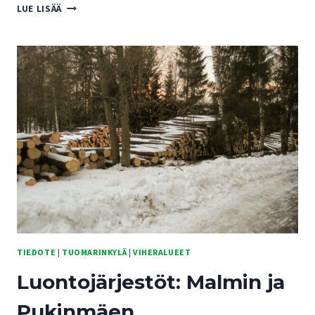
PRO
LUE LISÄÄ
TUOMARINKYLÄ
TOIVOTTAA
KAIKILLE
LUONNON
JA
ELÄINTEN
YSTÄVILLE
HYVÄÄ
JOULUA
JA
ONNELLISTA
UUTTA
VUOTTA
2021!
TIEDOTE
|
TUOMARINKYLÄ
|
VIHERALUEET
Luontojärjestöt: Malmin ja
Pukinmäen