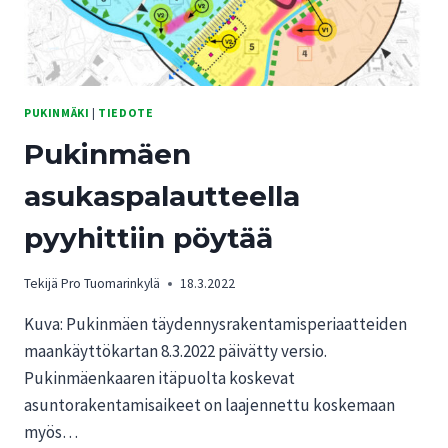
PUKINMÄKI
|
TIEDOTE
Pukinmäen
asukaspalautteella
pyyhittiin pöytää
Tekijä
Pro Tuomarinkylä
18.3.2022
Kuva: Pukinmäen täydennysrakentamisperiaatteiden
maankäyttökartan 8.3.2022 päivätty versio.
Pukinmäenkaaren itäpuolta koskevat
asuntorakentamisaikeet on laajennettu koskemaan
myös…