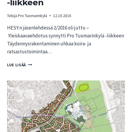
-liikkeen
Tekijä
Pro Tuomarinkylä
12.10.2016
HESY:n jäsenlehdessä 2/2016 oli juttu –
Yleiskaavaehdotus synnytti Pro Tuomarinkylä -liikkeen
Täydennysrakentaminen uhkaa koira- ja
ratsastustoimintaa…
HESY
LUE LISÄÄ
2/2016:
YLEISKAAVAEHDOTUS
SYNNYTTI
PRO
TUOMARINKYLÄ
-
LIIKKEEN