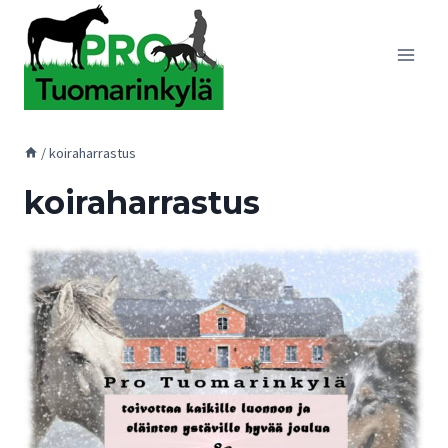
Siirry
sisältöön
/
koiraharrastus
koiraharrastus