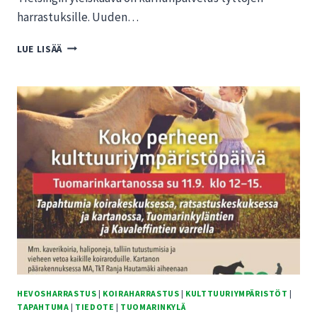
harrastuksille. Uuden…
HENRIK
LUE LISÄÄ
NYHOLM:
HELSINGIN
YLEISKAAVA
ON
KARHUNPALVELUS
TYTTÖJEN
HARRASTUKSILLE
HEVOSHARRASTUS
|
KOIRAHARRASTUS
|
KULTTUURIYMPÄRISTÖT
|
TAPAHTUMA
|
TIEDOTE
|
TUOMARINKYLÄ