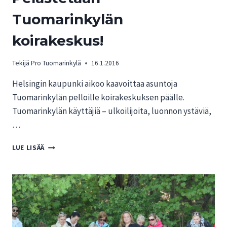
Tuomarinkylän
koirakeskus!
Tekijä
Pro Tuomarinkylä
16.1.2016
Helsingin kaupunki aikoo kaavoittaa asuntoja
Tuomarinkylän pelloille koirakeskuksen päälle.
Tuomarinkylän käyttäjiä – ulkoilijoita, luonnon ystäviä,
…
PELASTETAAN
LUE LISÄÄ
TUOMARINKYLÄN
KOIRAKESKUS!