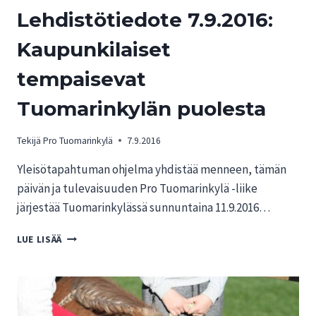
Lehdistötiedote 7.9.2016:
Kaupunkilaiset
tempaisevat
Tuomarinkylän puolesta
Tekijä
Pro Tuomarinkylä
7.9.2016
Yleisötapahtuman ohjelma yhdistää menneen, tämän
päivän ja tulevaisuuden Pro Tuomarinkylä -liike
järjestää Tuomarinkylässä sunnuntaina 11.9.2016…
LEHDISTÖTIEDOTE
LUE LISÄÄ
7.9.2016:
KAUPUNKILAISET
TEMPAISEVAT
TUOMARINKYLÄN
PUOLESTA