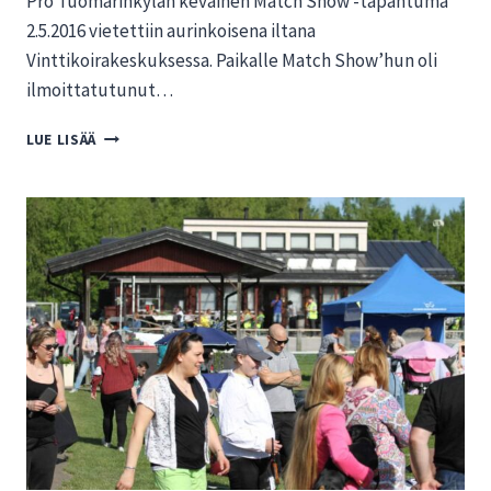
Pro Tuomarinkylän keväinen Match Show -tapahtuma
2.5.2016 vietettiin aurinkoisena iltana
Vinttikoirakeskuksessa. Paikalle Match Show’hun oli
ilmoittatutunut…
MATCH
LUE LISÄÄ
SHOW
VINTTIKOIRAKESKUKSELLA
2.5.2016
–
KUVIA