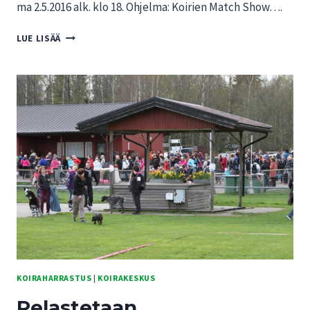
ma 2.5.2016 alk. klo 18. Ohjelma: Koirien Match Show….
PRO
LUE LISÄÄ
TUOMARINKYLÄN
KOKO
PERHEEN
TAPAHTUMA
MA
2.5.2016
KLO
18
KOIRAHARRASTUS
|
KOIRAKESKUS
Pelastetaan