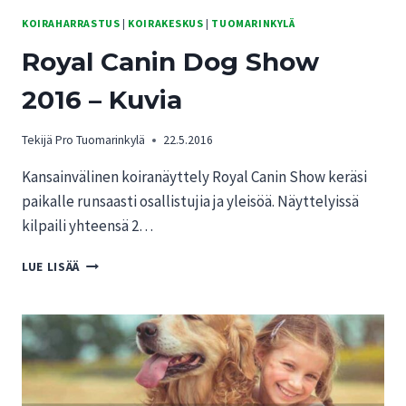
KOIRAHARRASTUS
|
KOIRAKESKUS
|
TUOMARINKYLÄ
Royal Canin Dog Show
2016 – Kuvia
Tekijä
Pro Tuomarinkylä
22.5.2016
Kansainvälinen koiranäyttely Royal Canin Show keräsi
paikalle runsaasti osallistujia ja yleisöä. Näyttelyissä
kilpaili yhteensä 2…
ROYAL
LUE LISÄÄ
CANIN
DOG
SHOW
2016
–
KUVIA