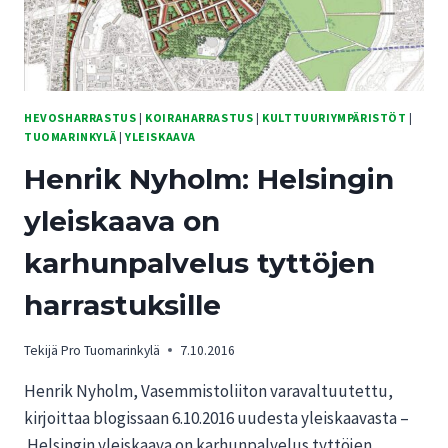
HEVOSHARRASTUS
|
KOIRAHARRASTUS
|
KULTTUURIYMPÄRISTÖT
|
TUOMARINKYLÄ
|
YLEISKAAVA
Henrik Nyholm: Helsingin
yleiskaava on
karhunpalvelus tyttöjen
harrastuksille
Tekijä
Pro Tuomarinkylä
7.10.2016
Henrik Nyholm, Vasemmistoliiton varavaltuutettu,
kirjoittaa blogissaan 6.10.2016 uudesta yleiskaavasta –
Helsingin yleiskaava on karhunpalvelus tyttöjen