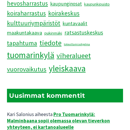
hevosharrastus
kaupunginosat
kaupunkipuisto
koiraharrastus
koirakeskus
kulttuuriympäristöt
kuntavaalit
ratsastuskeskus
maakuntakaava
pukinmäki
tiedote
tapahtuma
toteuttamisohjelma
tuomarinkylä
viheralueet
yleiskaava
vuorovaikutus
Uusimmat kommentit
Kari Salonius
aiheesta
Pro Tuomarinkylä:
Malminbaana sopii olemassa olevan tieverkon
yhteyteen, ei kartanoalueelle