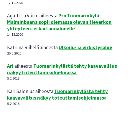
17.12.2020
Arja-Liisa Vätto
aiheesta
Pro Tuomarinkylä:
Malminbaana sopii olemassa olevan tieverkon
yhteyteen, ei kartanoalueelle
14.12.2020
Katriina Riihelä
aiheesta
Ulkoilu- ja virkistysalue
25.6.2020
Ari
aiheesta
Tuomarinkylästä tehty kaavavalitus
näkyy toteuttamisohjelmassa
5.2.2018
Kari Salonius
aiheesta
Tuomarinkylästä tehty
kaavavalitus näkyy toteuttamisohjelmassa
5.2.2018