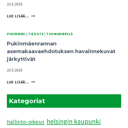
23.5.2025
PUKINMÄENRANNAN
LUE LISÄÄ...
KAAVARATKAISUISTA
UHKA
TUOMARINKYLÄN
PUKINMÄKI
|
TIEDOTE
|
TUOMARINKYLÄ
KARTANOALUEEN
Pukinmäenrannan
TULEVAISUUDELLE
asemakaavaehdotuksen havainnekuvat
järkyttivät
23.5.2025
PUKINMÄENRANNAN
LUE LISÄÄ...
ASEMAKAAVAEHDOTUKSEN
HAVAINNEKUVAT
JÄRKYTTIVÄT
Kategoriat
helsingin kaupunki
hallinto-oikeus