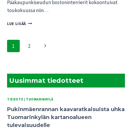
Pääkaupunkiseudun bostoninterrierit kokoontuivat
toukokuussa niin…
BOSTONI
LUE LISÄÄ
4-
2015:
MUSTAVALKOISTA
Sivunavigointi
Seuraava
1
2
VILINÄÄ
TUOMARINKYLÄSSÄ
sivu
Uusimmat tiedotteet
TIEDOTE
|
TUOMARINKYLÄ
Pukinmäenrannan kaavaratkaisuista uhka
Tuomarinkylän kartanoalueen
tulevaisuudelle