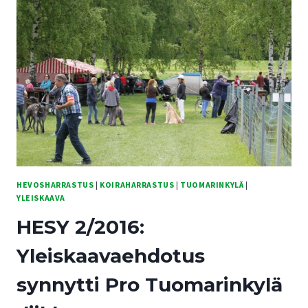
VÄITTEITÄ
JA
VASTAVÄITTEITÄ
HEVOSHARRASTUS
|
KOIRAHARRASTUS
|
TUOMARINKYLÄ
|
YLEISKAAVA
HESY 2/2016:
Yleiskaavaehdotus
synnytti Pro Tuomarinkylä