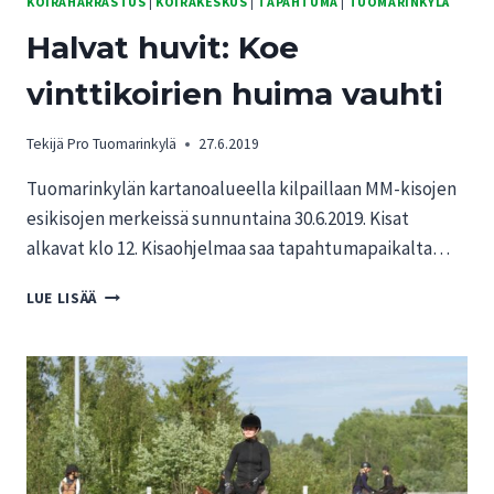
KOIRAHARRASTUS
|
KOIRAKESKUS
|
TAPAHTUMA
|
TUOMARINKYLÄ
LUONNON
Halvat huvit: Koe
JA
ELÄINTEN
vinttikoirien huima vauhti
YSTÄVILLE
HYVÄÄ
JOULUA
Tekijä
Pro Tuomarinkylä
27.6.2019
JA
ONNELLISTA
Tuomarinkylän kartanoalueella kilpaillaan MM-kisojen
UUTTA
esikisojen merkeissä sunnuntaina 30.6.2019. Kisat
VUOTTA
alkavat klo 12. Kisaohjelmaa saa tapahtumapaikalta…
2021!
HALVAT
LUE LISÄÄ
HUVIT:
KOE
VINTTIKOIRIEN
HUIMA
VAUHTI