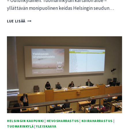
– Oulunkyläinen: Tuomarinkylän kartanon alue –
yllättävän monipuolinen keidas Helsingin seudun…
OULUNKYLÄINEN:
LUE LISÄÄ
TUOMARINKYLÄN
KARTANON
ALUE
–
YLLÄTTÄVÄN
MONIPUOLINEN
KEIDAS
HELSINGIN KAUPUNKI
|
HEVOSHARRASTUS
|
KOIRAHARRASTUS
|
TUOMARINKYLÄ
|
YLEISKAAVA