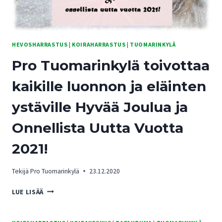
HEVOSHARRASTUS
|
KOIRAHARRASTUS
|
TUOMARINKYLÄ
Pro Tuomarinkylä toivottaa
kaikille luonnon ja eläinten
ystäville Hyvää Joulua ja
Onnellista Uutta Vuotta
2021!
Tekijä
Pro Tuomarinkylä
23.12.2020
PRO
LUE LISÄÄ
TUOMARINKYLÄ
TOIVOTTAA
KAIKILLE