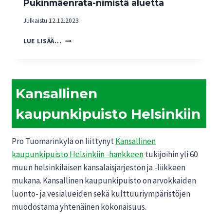
Pukinmäenrata-nimistä aluetta
A
A
R
E
Julkaistu
12.12.2023
T
H
A
D
M
LUE LISÄÄ…
N
O
I
O
T
E
A
U
L
L
K
I
U
S
Kansallinen
P
E
E
I
E
N
kaupunkipuisto Helsinkiin
D
N
H
E
T
A
H
U
V
Pro Tuomarinkylä on liittynyt
Kansallinen
E
L
A
L
kaupunkipuisto Helsinkiin -hankkeen
tukijoihin yli 60
E
I
S
V
muun helsinkiläisen kansalaisjärjestön ja -liikkeen
N
I
A
N
mukana. Kansallinen kaupunkipuisto on arvokkaiden
N
I
E
G
luonto- ja vesialueiden sekä kulttuuriympäristöjen
S
K
I
muodostama yhtenäinen kokonaisuus.
U
U
N
U