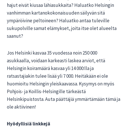
hajut eivät kiusaa lähiasukkaita? Haluatko Helsingin
vanhimman kartanokokonaisuuden säilyvän sitä
ympäröivine peltoineen? Haluatko antaa tuleville
sukupolville samat elämykset, joita itse olet alueelta
saanut?
Jos Helsinki kasvaa 35 vuodessa noin 250 000
asukkaalla, voidaan karkeasti laskea arviot, että
Helsingin koiramäärä kasvaa yli 14 000:lla ja
ratsastajiakin tulee lisää yli 7 000. Heitäkään ei ole
huomioitu Helsingin yleiskaavassa. Kysymys on myös
Pohjois- ja Koillis-Helsingille tärkeästä
Helsinkipuistosta. Auta päättäjiä ymmärtämään tämä ja
ole aktiivinen!
Hyödyllisiä linkkejä