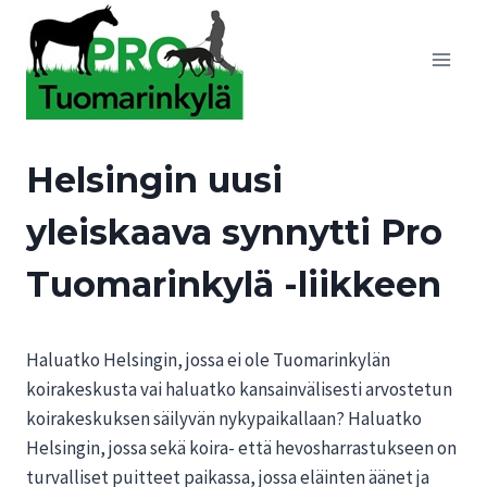
Siirry
sisältöön
Helsingin uusi
yleiskaava synnytti Pro
Tuomarinkylä -liikkeen
Haluatko Helsingin, jossa ei ole Tuomarinkylän
koirakeskusta vai haluatko kansainvälisesti arvostetun
koirakeskuksen säilyvän nykypaikallaan? Haluatko
Helsingin, jossa sekä koira- että hevosharrastukseen on
turvalliset puitteet paikassa, jossa eläinten äänet ja