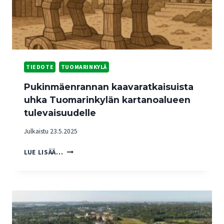
TIEDOTE
TUOMARINKYLÄ
Pukinmäenrannan kaavaratkaisuista
uhka Tuomarinkylän kartanoalueen
tulevaisuudelle
Julkaistu
23.5.2025
P
LUE LISÄÄ…
U
K
I
N
M
Ä
E