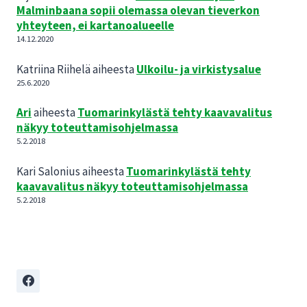
Ä
Malminbaana sopii olemassa olevan tieverkon
E
yhteyteen, ei kartanoalueelle
N
14.12.2020
R
A
Katriina Riihelä
aiheesta
Ulkoilu- ja virkistysalue
T
25.6.2020
A
-
Ari
aiheesta
Tuomarinkylästä tehty kaavavalitus
N
näkyy toteuttamisohjelmassa
I
5.2.2018
M
I
Kari Salonius
aiheesta
Tuomarinkylästä tehty
S
kaavavalitus näkyy toteuttamisohjelmassa
T
5.2.2018
Ä
A
L
U
E
T
T