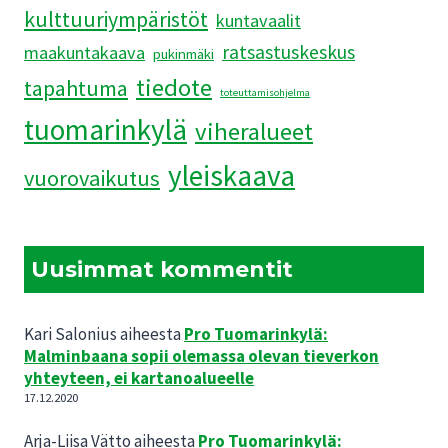
kulttuuriympäristöt
T
kuntavaalit
O
ratsastuskeskus
maakuntakaava
pukinmäki
K
S
tiedote
tapahtuma
toteuttamisohjelma
E
tuomarinkylä
S
viheralueet
T
A
yleiskaava
vuorovaikutus
K
O
S
K
Uusimmat kommentit
I
E
N
Kari Salonius
aiheesta
Pro Tuomarinkylä:
P
U
Malminbaana sopii olemassa olevan tieverkon
K
yhteyteen, ei kartanoalueelle
I
17.12.2020
N
M
Arja-Liisa Vätto
aiheesta
Pro Tuomarinkylä: