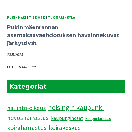
O
KAAVARATKAISUISTA
L
UHKA
E
TUOMARINKYLÄN
PUKINMÄKI
|
TIEDOTE
|
TUOMARINKYLÄ
V
KARTANOALUEEN
A
Pukinmäenrannan
TULEVAISUUDELLE
S
asemakaavaehdotuksen havainnekuvat
T
järkyttivät
A
A
23.5.2025
S
E
PUKINMÄENRANNAN
LUE LISÄÄ...
M
ASEMAKAAVAEHDOTUKSEN
A
HAVAINNEKUVAT
K
JÄRKYTTIVÄT
Kategoriat
A
A
V
helsingin kaupunki
A
hallinto-oikeus
N
hevosharrastus
kaupunginosat
kaupunkipuisto
M
U
koiraharrastus
koirakeskus
U