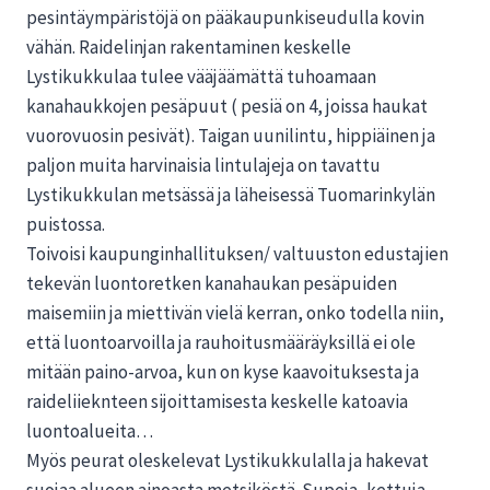
pesintäympäristöjä on pääkaupunkiseudulla kovin
vähän. Raidelinjan rakentaminen keskelle
Lystikukkulaa tulee vääjäämättä tuhoamaan
kanahaukkojen pesäpuut ( pesiä on 4, joissa haukat
vuorovuosin pesivät). Taigan uunilintu, hippiäinen ja
paljon muita harvinaisia lintulajeja on tavattu
Lystikukkulan metsässä ja läheisessä Tuomarinkylän
puistossa.
Toivoisi kaupunginhallituksen/ valtuuston edustajien
tekevän luontoretken kanahaukan pesäpuiden
maisemiin ja miettivän vielä kerran, onko todella niin,
että luontoarvoilla ja rauhoitusmääräyksillä ei ole
mitään paino-arvoa, kun on kyse kaavoituksesta ja
raideliieknteen sijoittamisesta keskelle katoavia
luontoalueita…
Myös peurat oleskelevat Lystikukkulalla ja hakevat
suojaa alueen ainoasta metsiköstä. Supeja, kettuja,