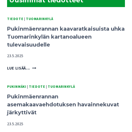
Uusimmat tiedotteet
TIEDOTE
|
TUOMARINKYLÄ
Pukinmäenrannan kaavaratkaisuista uhka
Tuomarinkylän kartanoalueen
tulevaisuudelle
23.5.2025
PUKINMÄENRANNAN
LUE LISÄÄ...
KAAVARATKAISUISTA
UHKA
TUOMARINKYLÄN
PUKINMÄKI
|
TIEDOTE
|
TUOMARINKYLÄ
KARTANOALUEEN
Pukinmäenrannan
TULEVAISUUDELLE
asemakaavaehdotuksen havainnekuvat
järkyttivät
23.5.2025