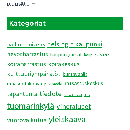
PUKINMÄENRANNAN
LUE LISÄÄ...
ASEMAKAAVAEHDOTUKSEN
HAVAINNEKUVAT
JÄRKYTTIVÄT
Kategoriat
helsingin kaupunki
hallinto-oikeus
hevosharrastus
kaupunginosat
kaupunkipuisto
koiraharrastus
koirakeskus
kulttuuriympäristöt
kuntavaalit
ratsastuskeskus
maakuntakaava
pukinmäki
tiedote
tapahtuma
toteuttamisohjelma
tuomarinkylä
viheralueet
yleiskaava
vuorovaikutus