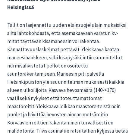
Helsingissä
Tallit on laajennettu uuden eläinsuojelulain mukaisiksi
siitä lähtökohdasta, että asemakaavaan varatun kv-
mitat täyttävän kisamaneesin voi rakentaa.
Kannattavuuslaskelmat pettävät. Yleiskaava kaataa
maneesihankkeen, sillä kisapysäköintiin suunnitellut
nurmivahvistetut pellot on osoitettu
asuntorakentamiseen. Maneesin piti palvella
Helsinkipuiston yleissuunnitelman mukaisesti kaikkia
alueen ulkoilijoita. Kasvava hevosmäärä (140->170)
vaatii sekä nykyiset että toteuttamattomat
maastoreitit. Yleiskaava leikkaa maastoreiteistä noin
puolet ja hävittää hevosten ainoan metsäreitin.
Korvaavien reittien rakentaminen turvallisesti on
mahdotonta. Tiivis asuinalue ratsutallien kyljessä tietää