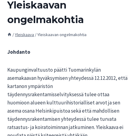
Yleiskaavan
ongelmakohtia
/
Yleiskaava
/
Yleiskaavan ongelmakohtia
Johdanto
Kaupunginvaltuusto päätti Tuomarinkylän
asemakaavan hyväksymisen yhteydessä 12.12.2012, että
kartanon ympäristön
täydennysrakentamisselvityksessä tulee ottaa
huomioon alueen kulttuurihistorialliset arvot ja sen
asema osana Helsinkipuistoa sekä että mahdollisen
täydennysrakentamisen yhteydessä tulee turvata
ratsastus- ja koiratoiminnan jatkuminen. Yleiskaava ei
noudata näistä kriteereistä yhtäkään.