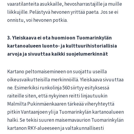
vaaratilanteita asukkaille, hevosharrastajille ja muille
liikkujille. Pelästyvä hevonen yrittää paeta. Jos se ei
onnistu, voi hevonen potkia.
3. Yleiskaava ei ota huomioon Tuomarinkylän
kartanoalueen luonto- ja kulttuurihistoriallisia
arvoja ja sivuuttaa kaikki suojelumerkinnät
Kartano peltomaisemineen on suojattu useilla
oikeusvaikutteisilla merkinnöillä. Yleiskaava sivuuttaa
ne. Esimerkiksi runkolinja 560 siirtyy esityksessä
raiteille siten, että nykyinen reitti linjautuukin
Malmilta Pukinmäenkaaren tärkeää viheryhteyttä
pitkin Vantaanjoen yli ja Tuomarinkylän kartanoalueen
halki. Se tekisi suuren maisemavaurion Tuomarinkylän
kartanon RKY-alueeseen ja valtakunnallisesti