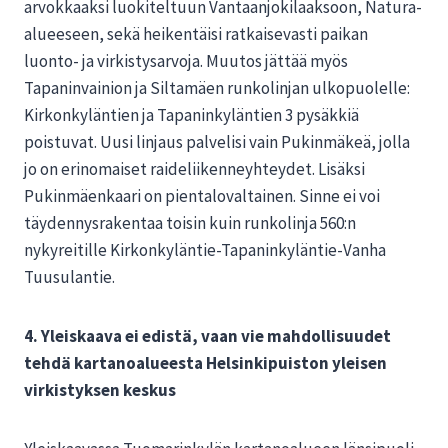
arvokkaaksi luokiteltuun Vantaanjokilaaksoon, Natura-
alueeseen, sekä heikentäisi ratkaisevasti paikan
luonto- ja virkistysarvoja. Muutos jättää myös
Tapaninvainion ja Siltamäen runkolinjan ulkopuolelle:
Kirkonkyläntien ja Tapaninkyläntien 3 pysäkkiä
poistuvat. Uusi linjaus palvelisi vain Pukinmäkeä, jolla
jo on erinomaiset raideliikenneyhteydet. Lisäksi
Pukinmäenkaari on pientalovaltainen. Sinne ei voi
täydennysrakentaa toisin kuin runkolinja 560:n
nykyreitille Kirkonkyläntie-Tapaninkyläntie-Vanha
Tuusulantie.
4. Yleiskaava ei edistä, vaan vie mahdollisuudet
tehdä kartanoalueesta Helsinkipuiston yleisen
virkistyksen keskus