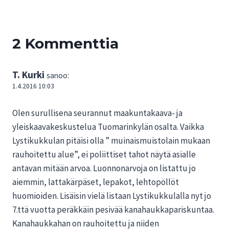
2 Kommenttia
T. Kurki
sanoo:
1.4.2016 10:03
Olen surullisena seurannut maakuntakaava- ja
yleiskaavakeskustelua Tuomarinkylän osalta. Vaikka
Lystikukkulan pitäisi olla ” muinaismuistolain mukaan
rauhoitettu alue”, ei poliittiset tahot näytä asialle
antavan mitään arvoa. Luonnonarvoja on listattu jo
aiemmin, lattakärpäset, lepakot, lehtopöllöt
huomioiden. Lisäisin vielä listaan Lystikukkulalla nyt jo
7.ttä vuotta peräkkäin pesivää kanahaukkapariskuntaa.
Kanahaukkahan on rauhoitettu ja niiden