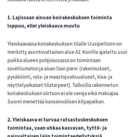
1. Lajissaan ainoan koirakeskuksen toiminta
loppuu, ellei yleiskaava muutu
Yleiskaavassa koirakeskuksen tilalle Uusipeltoon on
merkitty asuntovaltainen alue A2. Koirille ajateltu uusi
paikka alueen pohjoisosassa on toimintaan
soveltumaton ja aivan liian pieni (rakennukset,
pysäköinti, rata- ja maastojuoksualueet, kisa- ja
näyttelyaikaiset tilatarpeet). Talkoilla rakennetun
koirakeskuksen siirtoon ei ole varoja eikä maksajaa.
Suomi menettää kansainvälisen kilpapaikan.
2. Yleiskaava ei turvaa ratsastuskeskuksen
toimintaa, vaan uhkaa kasvavan, tyttö- ja
naisvaltaisen lajin toimintaedellytyksiä