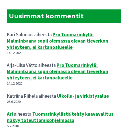
Uusimmat kommentit
Kari Salonius
aiheesta
Pro Tuomarinkylä:
Malminbaana sopii olemassa olevan tieverkon
yhteyteen, ei kartanoalueelle
17.12.2020
Arja-Liisa Vätto
aiheesta
Pro Tuomarinkylä:
Malminbaana sopii olemassa olevan tieverkon
yhteyteen, ei kartanoalueelle
14.12.2020
Katriina Riihelä
aiheesta
Ulkoilu- ja virkistysalue
25.6.2020
Ari
aiheesta
Tuomarinkylästä tehty kaavavalitus
näkyy toteuttamisohjelmassa
5.2.2018