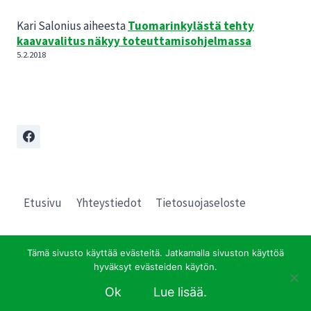
Kari Salonius
aiheesta
Tuomarinkylästä tehty
kaavavalitus näkyy toteuttamisohjelmassa
5.2.2018
Etusivu
Yhteystiedot
Tietosuojaseloste
Tämä sivusto käyttää evästeitä. Jatkamalla sivuston käyttöä
hyväksyt evästeiden käytön.
© 2026 Pro Tuomarinkylä
Ok
Lue lisää.