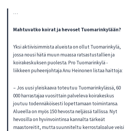
…
Mahtuvatko koirat ja hevoset Tuomarinkylään?
Yksi aktiivisimmista alueista on ollut Tuomarinkylä,
jossa nousi hätä muun muassa ratsastustallien ja
koirakeskuksen puolesta. Pro Tuomarinkylä -
liikkeen puheenjohtaja Anu Heinonen listaa haittoja:
– Jos uusi yleiskaava toteutuu Tuomarinkylässä, 60
000 harrastajaa vuosittain palveleva koirakeskus
joutuu todennäköisesti lopettamaan toimintansa.
Alueella on myös 150 hevosta neljässä tallissa. Nyt
hevosilla on hyvinvointinsa kannalta tärkeät
maastoreitit, mutta suunniteltu kerrostaloalue veisi