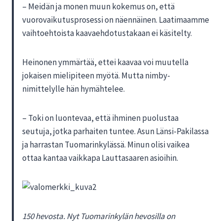
– Meidän ja monen muun kokemus on, että
vuorovaikutusprosessi on näennäinen. Laatimaamme
vaihtoehtoista kaavaehdotustakaan ei käsitelty.
Heinonen ymmärtää, ettei kaavaa voi muutella
jokaisen mielipiteen myötä. Mutta nimby-
nimittelylle hän hymähtelee.
– Toki on luontevaa, että ihminen puolustaa
seutuja, jotka parhaiten tuntee. Asun Länsi-Pakilassa
ja harrastan Tuomarinkylässä. Minun olisi vaikea
ottaa kantaa vaikkapa Lauttasaaren asioihin.
150 hevosta. Nyt Tuomarinkylän hevosilla on