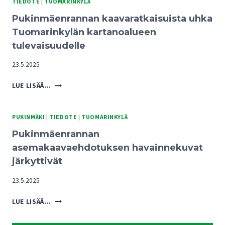
TIEDOTE
|
TUOMARINKYLÄ
Pukinmäenrannan kaavaratkaisuista uhka
Tuomarinkylän kartanoalueen
tulevaisuudelle
23.5.2025
PUKINMÄENRANNAN
LUE LISÄÄ...
KAAVARATKAISUISTA
UHKA
TUOMARINKYLÄN
PUKINMÄKI
|
TIEDOTE
|
TUOMARINKYLÄ
KARTANOALUEEN
Pukinmäenrannan
TULEVAISUUDELLE
asemakaavaehdotuksen havainnekuvat
järkyttivät
23.5.2025
PUKINMÄENRANNAN
LUE LISÄÄ...
ASEMAKAAVAEHDOTUKSEN
HAVAINNEKUVAT