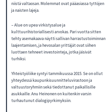
niistä valtaosan. Molemmat ovat pääasiassa tyttöjen
ja naisten lajeja.
– Alue on upea virkistysalue ja
kulttuurihistoriallisesti arvokas. Pari vuotta sitten
tehty asemakaava näytti sallivan harrastustoiminnan
laajentamisen, ja hevosalan yrittäjät ovat siihen
luottaen tehneet investointeja, jotka jäisivät
turhiksi.
Yhteistyöliike syntyi tammikuussa 2015. Se on ollut
yhteydessä kaupunkisuunnitteluvirastoon ja
valtuustoryhmiin sekä tiedottanut paikallisille
asukkaille. Anu Heinonen on kuitenkin varsin
turhautunut dialogipyrkimyksiin.