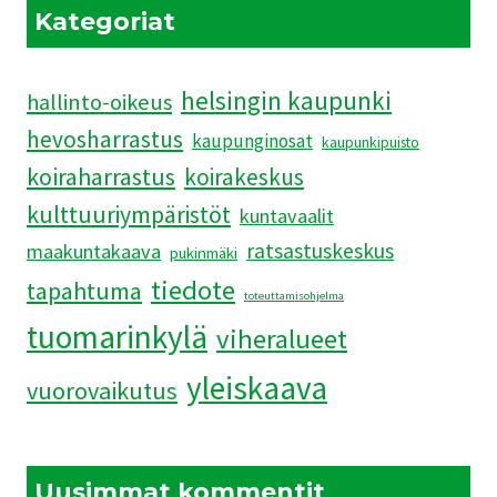
JÄRKYTTIVÄT
Kategoriat
helsingin kaupunki
hallinto-oikeus
hevosharrastus
kaupunginosat
kaupunkipuisto
koiraharrastus
koirakeskus
kulttuuriympäristöt
kuntavaalit
ratsastuskeskus
maakuntakaava
pukinmäki
tiedote
tapahtuma
toteuttamisohjelma
tuomarinkylä
viheralueet
yleiskaava
vuorovaikutus
Uusimmat kommentit