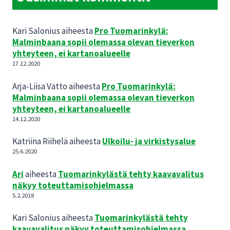
Kari Salonius
aiheesta
Pro Tuomarinkylä:
Malminbaana sopii olemassa olevan tieverkon
yhteyteen, ei kartanoalueelle
17.12.2020
Arja-Liisa Vätto
aiheesta
Pro Tuomarinkylä:
Malminbaana sopii olemassa olevan tieverkon
yhteyteen, ei kartanoalueelle
14.12.2020
Katriina Riihelä
aiheesta
Ulkoilu- ja virkistysalue
25.6.2020
Ari
aiheesta
Tuomarinkylästä tehty kaavavalitus
näkyy toteuttamisohjelmassa
5.2.2018
Kari Salonius
aiheesta
Tuomarinkylästä tehty
kaavavalitus näkyy toteuttamisohjelmassa