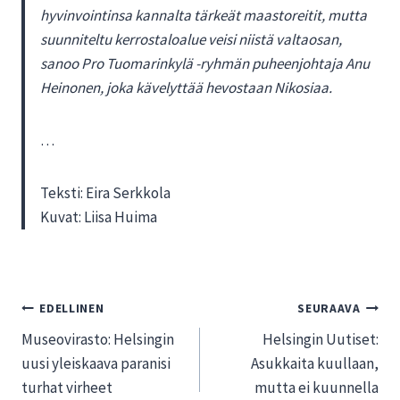
hyvinvointinsa kannalta tärkeät maastoreitit, mutta
suunniteltu kerrostaloalue veisi niistä valtaosan,
sanoo Pro Tuomarinkylä -ryhmän puheenjohtaja Anu
Heinonen, joka kävelyttää hevostaan Nikosiaa.
…
Teksti: Eira Serkkola
Kuvat: Liisa Huima
Artikkelien
EDELLINEN
SEURAAVA
Museovirasto: Helsingin
Helsingin Uutiset:
selaus
uusi yleiskaava paranisi
Asukkaita kuullaan,
turhat virheet
mutta ei kuunnella