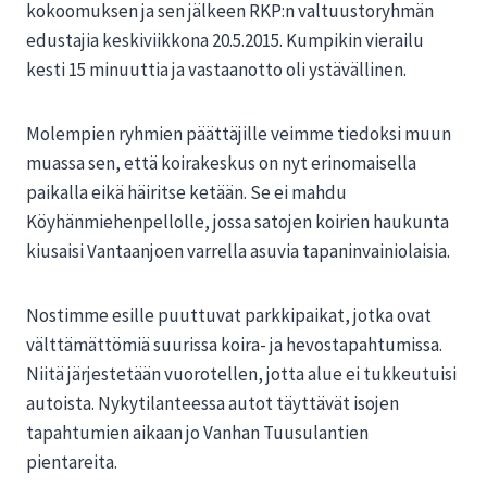
kokoomuksen ja sen jälkeen RKP:n valtuustoryhmän
edustajia keskiviikkona 20.5.2015. Kumpikin vierailu
kesti 15 minuuttia ja vastaanotto oli ystävällinen.
Molempien ryhmien päättäjille veimme tiedoksi muun
muassa sen, että koirakeskus on nyt erinomaisella
paikalla eikä häiritse ketään. Se ei mahdu
Köyhänmiehenpellolle, jossa satojen koirien haukunta
kiusaisi Vantaanjoen varrella asuvia tapaninvainiolaisia.
Nostimme esille puuttuvat parkkipaikat, jotka ovat
välttämättömiä suurissa koira- ja hevostapahtumissa.
Niitä järjestetään vuorotellen, jotta alue ei tukkeutuisi
autoista. Nykytilanteessa autot täyttävät isojen
tapahtumien aikaan jo Vanhan Tuusulantien
pientareita.