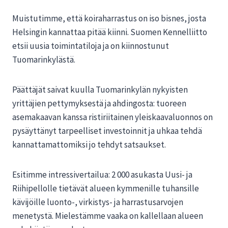
Muistutimme, että koiraharrastus on iso bisnes, josta
Helsingin kannattaa pitää kiinni. Suomen Kennelliitto
etsii uusia toimintatiloja ja on kiinnostunut
Tuomarinkylästä.
Päättäjät saivat kuulla Tuomarinkylän nykyisten
yrittäjien pettymyksestä ja ahdingosta: tuoreen
asemakaavan kanssa ristiriitainen yleiskaavaluonnos on
pysäyttänyt tarpeelliset investoinnit ja uhkaa tehdä
kannattamattomiksi jo tehdyt satsaukset.
Esitimme intressivertailua: 2 000 asukasta Uusi- ja
Riihipellolle tietävät alueen kymmenille tuhansille
kävijöille luonto-, virkistys- ja harrastusarvojen
menetystä. Mielestämme vaaka on kallellaan alueen