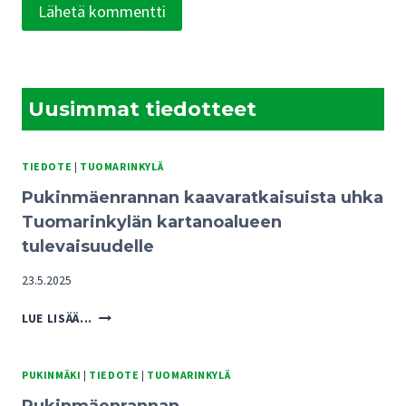
Uusimmat tiedotteet
TIEDOTE
|
TUOMARINKYLÄ
Pukinmäenrannan kaavaratkaisuista uhka
Tuomarinkylän kartanoalueen
tulevaisuudelle
23.5.2025
PUKINMÄENRANNAN
LUE LISÄÄ...
KAAVARATKAISUISTA
UHKA
TUOMARINKYLÄN
PUKINMÄKI
|
TIEDOTE
|
TUOMARINKYLÄ
KARTANOALUEEN