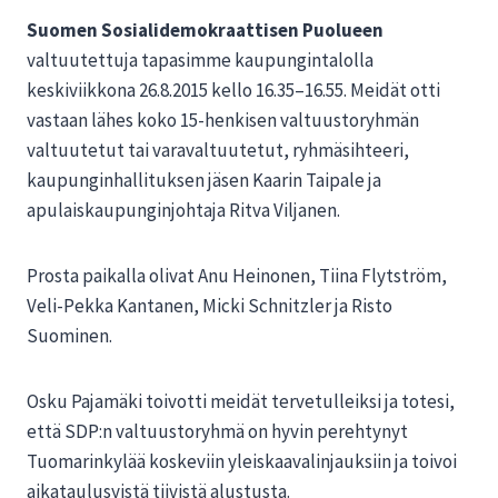
Suomen Sosialidemokraattisen Puolueen
valtuutettuja tapasimme kaupungintalolla
keskiviikkona 26.8.2015 kello 16.35–16.55. Meidät otti
vastaan lähes koko 15-henkisen valtuustoryhmän
valtuutetut tai varavaltuutetut, ryhmäsihteeri,
kaupunginhallituksen jäsen Kaarin Taipale ja
apulaiskaupunginjohtaja Ritva Viljanen.
Prosta paikalla olivat Anu Heinonen, Tiina Flytström,
Veli-Pekka Kantanen, Micki Schnitzler ja Risto
Suominen.
Osku Pajamäki toivotti meidät tervetulleiksi ja totesi,
että SDP:n valtuustoryhmä on hyvin perehtynyt
Tuomarinkylää koskeviin yleiskaavalinjauksiin ja toivoi
aikataulusyistä tiivistä alustusta.