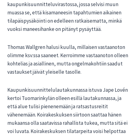
kaupunkisuunnitteluvirastossa, jossa selvisi muun
muassa se, että kisamaneesin tapahtumien aikainen
tilapäispysäköinti on edelleen ratkaisematta, minkä
vuoksi maneesihanke on pitänyt pysäyttää.
Thomas Wallgren halusi kuulla, millaisen vastaanoton
olimme ksv:ssa saaneet. Kerroimme vastaanoton olleen
kohtelias ja asiallinen, mutta ongelmakohtiin saadut
vastaukset jäivät yleiselle tasolle.
Kaupunkisuunnittelulautakunnassa istuva Jape Lovén
kertoi Tuomarinkylän olleen esillä lautakunnassa, ja
että alue tulisi pienenemään ja ratsastusreitit
vähenemään. Koirakeskuksen siirtoon saattaa hänen
mukaansa olla saatavissa rahallista tukea, mutta sitä ei
voi luvata. Koirakeskuksen tilatarpeita voisi helpottaa