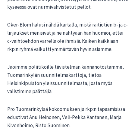
kyseessä ovat nurmivahvistetut pellot.
Oker-Blom halusi nähdä kartalla, mistä raitiotien b- ja c-
linjaukset menisivät ja ne nähtyään hän huomioi, ettei
c-vaihtoehdon varrella ole ihmisiä. Kaiken kaikkiaan
rkp:n ryhmä vaikutti ymmärtävän hyvin asiamme.
Jaoimme poliitikoille tiivistelmän kannanotostamme,
Tuomarinkylän suunnitelmakarttoja, tietoa
Helsinkipuiston yleissuunnitelmasta, josta myös
valistimme päättäjiä.
Pro Tuomarinkylää kokoomuksen ja rkp:n tapaamisissa
edustivat Anu Heinonen, Veli-Pekka Kantanen, Marja
Kivenheimo, Risto Suominen.