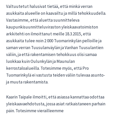
Valtuutetut halusivat tietää, että minkä verran
asukkaita alueelle on kaavailtu ja millä tehokkuudella.
Vastasimme, että aluetta suunnitteleva
kaupunkisuunnitteluviraston yleiskaavatoimiston
arkkitehti on ilmoittanut meille 18.3.2015, että
asukkaita tulee noin 2 000 Tuomarinkylän pelloille ja
saman verran Tuusulanväylän ja Vanhan Tuusulantien
väliin, ja että rakentamisen tehokkuus olisi samaa
luokkaa kuin Oulunkylän ja Maunulan
kerrostaloalueilla. Totesimme myös, että Pro
Tuomarinkylä ei vastusta teiden väliin tulevaa asunto-
ja muuta rakentamista.
Kaarin Taipale ilmoitti, että asiassa kannattaa odottaa
yleiskaavaehdotusta, jossa asiat ratkaistaneen parhain
päin. Totesimme vierailleemme