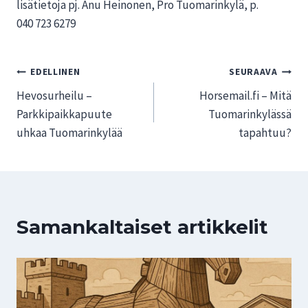
lisätietoja pj. Anu Heinonen, Pro Tuomarinkylä, p.
040 723 6279
Artikkelien
EDELLINEN
SEURAAVA
Hevosurheilu –
Horsemail.fi – Mitä
selaus
Parkkipaikkapuute
Tuomarinkylässä
uhkaa Tuomarinkylää
tapahtuu?
Samankaltaiset artikkelit