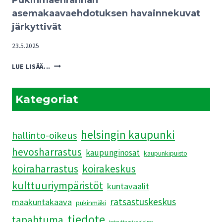
Pukinmäenrannan
TULEVAISUUDELLE
asemakaavaehdotuksen havainnekuvat
järkyttivät
23.5.2025
PUKINMÄENRANNAN
LUE LISÄÄ...
ASEMAKAAVAEHDOTUKSEN
HAVAINNEKUVAT
JÄRKYTTIVÄT
Kategoriat
helsingin kaupunki
hallinto-oikeus
hevosharrastus
kaupunginosat
kaupunkipuisto
koiraharrastus
koirakeskus
kulttuuriympäristöt
kuntavaalit
ratsastuskeskus
maakuntakaava
pukinmäki
tiedote
tapahtuma
toteuttamisohjelma