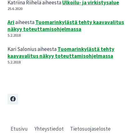
Katriina Riihelä
aiheesta
Ulkoilu- ja virkistysalue
25.6.2020
Ari
aiheesta
Tuomarinkylästä tehty kaavavalitus
näkyy toteuttamisohjelmassa
5.2.2018
Kari Salonius
aiheesta
Tuomarinkylästä tehty
kaavavalitus näkyy toteuttamisohjelmassa
5.2.2018
Etusivu
Yhteystiedot
Tietosuojaseloste