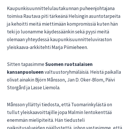
Kaupunkisuunnittelulautakunnan puheenjohtajana
toimiva Rautava piti tärkeänä Helsingin asuntotarpeita
ja kehoitti meitä miettimään kompromissiä kuten hän
teki jo luonamme käydessäänkin sekä pyysi meitä
olemaan yhteydessä kaupunkisuunnitteluviraston
yleiskaava-arkkitehti Marja Piimieheen.
Sitten tapasimme
Suomen ruotsalaisen
kansanpuolueen
valtuustoryhmäläisiä. Heistä paikalla
olivat ainakin Björn Månsson, Jan D. Oker-Blom, Päivi
Storgård ja Lasse Liemola.
Månsson yllättyi tiedosta, että Tuomarinkylästä on
tullut yleiskaavoittajille jopa Malmin lentokenttää
enemmän mielipiteitä. Hän tiedusteli
paikoitusalueiden päällystettä, johon vastasimme, että