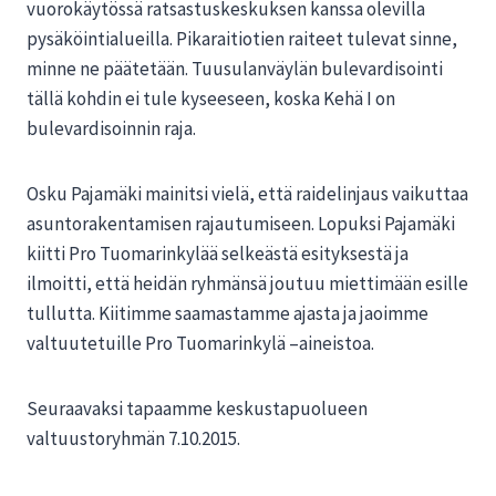
vuorokäytössä ratsastuskeskuksen kanssa olevilla
pysäköintialueilla. Pikaraitiotien raiteet tulevat sinne,
minne ne päätetään. Tuusulanväylän bulevardisointi
tällä kohdin ei tule kyseeseen, koska Kehä I on
bulevardisoinnin raja.
Osku Pajamäki mainitsi vielä, että raidelinjaus vaikuttaa
asuntorakentamisen rajautumiseen. Lopuksi Pajamäki
kiitti Pro Tuomarinkylää selkeästä esityksestä ja
ilmoitti, että heidän ryhmänsä joutuu miettimään esille
tullutta. Kiitimme saamastamme ajasta ja jaoimme
valtuutetuille Pro Tuomarinkylä –aineistoa.
Seuraavaksi tapaamme keskustapuolueen
valtuustoryhmän 7.10.2015.