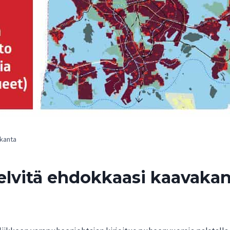
akanta
elvitä ehdokkaasi kaavaka