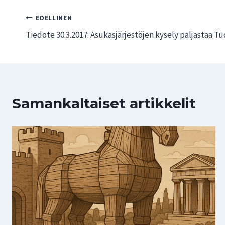
Artikkelien
EDELLINEN
Tiedote 30.3.2017: Asukasjärjestöjen kysely paljastaa 
selaus
Samankaltaiset artikkelit