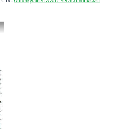
s. 14 –
Oulunkyläinen 2/2017: Selvitä ehdokkaasi