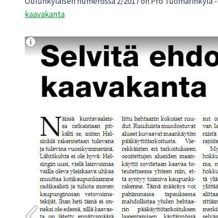
Oulunkyläisen numerossa 2/2017 on Pro Tuomarinkylä -li
kaavakanta