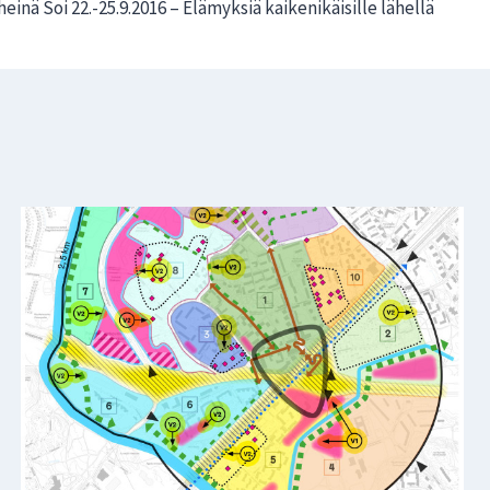
heinä Soi 22.-25.9.2016 – Elämyksiä kaikenikäisille lähellä