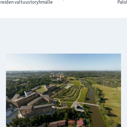
hreiden valtuustoryhmälle
Palo