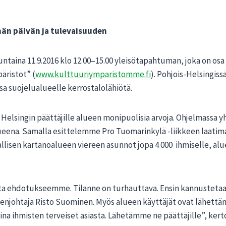
än päivän ja tulevaisuuden
untaina 11.9.2016 klo 12.00–15.00 yleisötapahtuman, joka on os
äristöt” (
www.kulttuuriymparistomme.fi
). Pohjois-Helsingis
a suojelualueelle kerrostalolähiötä.
 Helsingin päättäjille alueen monipuolisia arvoja. Ohjelmassa 
usalueena. Samalla esittelemme Pro Tuomarinkylä -liikkeen laa
isen kartanoalueen viereen asunnot jopa 4 000 ihmiselle, alue
a ehdotukseemme. Tilanne on turhauttava. Ensin kannustetaan
eenjohtaja Risto Suominen. Myös alueen käyttäjät ovat lähett
a ihmisten terveiset asiasta. Lähetämme ne päättäjille”, ker