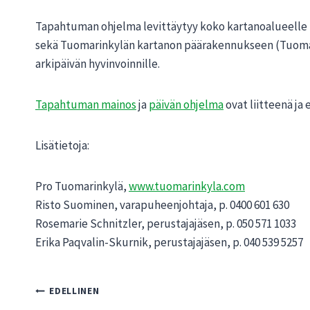
Tapahtuman ohjelma levittäytyy koko kartanoalueelle 
sekä Tuomarinkylän kartanon päärakennukseen (Tuomari
arkipäivän hyvinvoinnille.
Tapahtuman mainos
ja
päivän ohjelma
ovat liitteenä ja 
Lisätietoja:
Pro Tuomarinkylä,
www.tuomarinkyla.com
Risto Suominen, varapuheenjohtaja, p. 0400 601 630
Rosemarie Schnitzler, perustajajäsen, p. 050 571 1033
Erika Paqvalin-Skurnik, perustajajäsen, p. 040 539 5257
Artikkelien
EDELLINEN