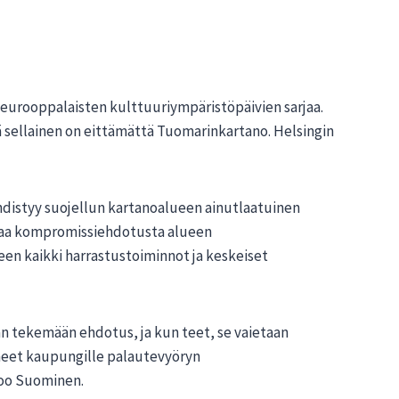
a eurooppalaisten kulttuuriympäristöpäivien sarjaa.
sä sellainen on eittämättä Tuomarinkartano. Helsingin
yhdistyy suojellun kartanoalueen ainutlaatuinen
timaa kompromissiehdotusta alueen
en kaikki harrastustoiminnot ja keskeiset
 tekemään ehdotus, ja kun teet, se vaietaan
äneet kaupungille palautevyöryn
too Suominen.