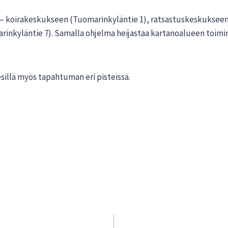
– koirakeskukseen (Tuomarinkyläntie 1), ratsastuskeskukseen
nkyläntie 7). Samalla ohjelma heijastaa kartanoalueen toimin
esillä myös tapahtuman eri pisteissä.