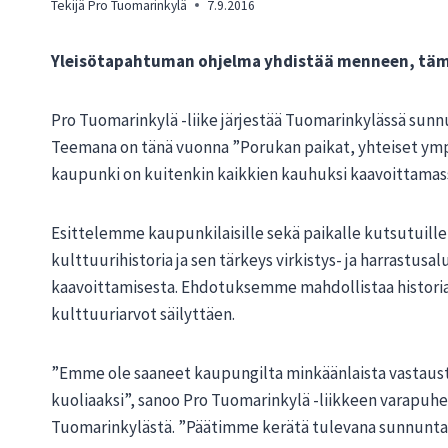
Tekijä
Pro Tuomarinkylä
7.9.2016
Yleisötapahtuman ohjelma yhdistää menneen, täm
Pro Tuomarinkylä -liike järjestää Tuomarinkylässä sunn
Teemana on tänä vuonna ”Porukan paikat, yhteiset ymp
kaupunki on kuitenkin kaikkien kauhuksi kaavoittamass
Esittelemme kaupunkilaisille sekä paikalle kutsutuille
kulttuurihistoria ja sen tärkeys virkistys- ja harrast
kaavoittamisesta. Ehdotuksemme mahdollistaa historiall
kulttuuriarvot säilyttäen.
”Emme ole saaneet kaupungilta minkäänlaista vastaust
kuoliaaksi”, sanoo Pro Tuomarinkylä -liikkeen varapuh
Tuomarinkylästä. ”Päätimme kerätä tulevana sunnuntain