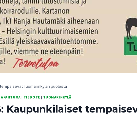
t tempaisevat Tuomarinkylän puolesta
TAPAHTUMA
|
TIEDOTE
|
TUOMARINKYLÄ
16: Kaupunkilaiset tempais