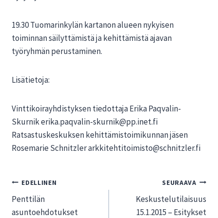
19.30 Tuomarinkylän kartanon alueen nykyisen
toiminnan säilyttämistä ja kehittämistä ajavan
työryhmän perustaminen.
Lisätietoja:
Vinttikoirayhdistyksen tiedottaja Erika Paqvalin-
Skurnik erika.paqvalin-skurnik@pp.
inet.fi
Ratsastuskeskuksen kehittämistoimikunnan jäsen
Rosemarie Schnitzler arkkitehtitoimisto@schnitz
ler.fi
Artikkelien
EDELLINEN
SEURAAVA
Penttilän
Keskustelutilaisuus
selaus
asuntoehdotukset
15.1.2015 – Esitykset