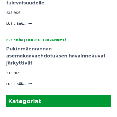
tulevaisuudelle
23.5.2025
PUKINMÄENRANNAN
LUE LISÄÄ...
KAAVARATKAISUISTA
UHKA
TUOMARINKYLÄN
PUKINMÄKI
|
TIEDOTE
|
TUOMARINKYLÄ
KARTANOALUEEN
Pukinmäenrannan
TULEVAISUUDELLE
asemakaavaehdotuksen havainnekuvat
järkyttivät
23.5.2025
PUKINMÄENRANNAN
LUE LISÄÄ...
ASEMAKAAVAEHDOTUKSEN
HAVAINNEKUVAT
JÄRKYTTIVÄT
Kategoriat