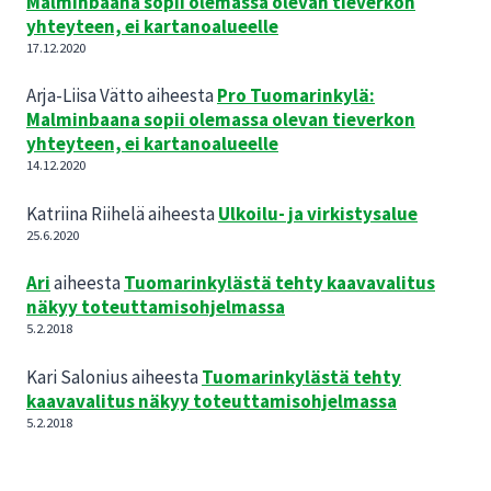
Malminbaana sopii olemassa olevan tieverkon
yhteyteen, ei kartanoalueelle
17.12.2020
Arja-Liisa Vätto
aiheesta
Pro Tuomarinkylä:
Malminbaana sopii olemassa olevan tieverkon
yhteyteen, ei kartanoalueelle
14.12.2020
Katriina Riihelä
aiheesta
Ulkoilu- ja virkistysalue
25.6.2020
Ari
aiheesta
Tuomarinkylästä tehty kaavavalitus
näkyy toteuttamisohjelmassa
5.2.2018
Kari Salonius
aiheesta
Tuomarinkylästä tehty
kaavavalitus näkyy toteuttamisohjelmassa
5.2.2018