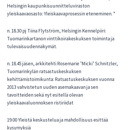
Helsingin kaupunkisuunnitteluviraston
yleiskaavaosasto: Yleiskaavaprosessin eteneminen. *
n. 18.30 pj Tiina Flytström, Helsingin Kennelpiiri:
Tuomarinkartanon vinttikoirakeskuksen toiminta ja
tulevaisuudennäkymät.
n. 18.45 jäsen, arkkitehti Rosemarie ’Micki’ Schnitzler,
Tuomarinkylän ratsastuskeskuksen
kehittämistoimikunta: Ratsastuskeskuksen vuonna
2013 vahvistetun uuden asemakaavan ja sen
tavoitteiden sekä nyt esitellä olevan
yleiskaavaluonnoksen ristiriidat
19.00 Yleistä keskustelua ja mahdollisuus esittää
kysymyksiä