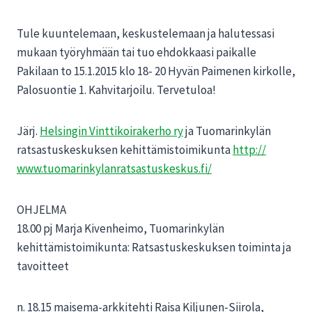
Tule kuuntelemaan, keskustelemaan ja halutessasi
muk
aan työryhmään tai tuo ehdokkaasi paikalle
Pakilaan to 15.1.2015 klo 18- 20 Hyvän Paimenen kirkolle,
Palosuontie 1. Kahvitarjoilu. Tervetuloa!
Järj.
Helsingin Vinttikoirakerho ry
ja Tuomarinkylän
ratsastuskeskuksen kehittämistoimikunta
http://
www.tuomarinkylanratsastusk
eskus.fi/
OHJELMA
18.00 pj Marja Kivenheimo, Tuomarinkylän
kehittämistoimikunta: Ratsastuskeskuksen toiminta ja
tavoitteet
n. 18.15 maisema-arkkitehti Raisa Kiljunen-Siirola,