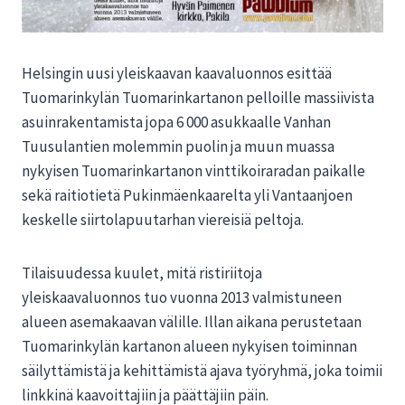
Helsingin uusi yleiskaavan kaavaluonnos esittää
Tuomarinkylän Tuomarinkartanon pelloille massiivista
asuinrakentamista jopa 6 000 asukkaalle Vanhan
Tuusulantien molemmin puolin ja muun muassa
nykyisen Tuomarinkartanon vinttikoiraradan paikalle
sekä raitiotietä Pukinmäenkaarelta yli Vantaanjoen
keskelle siirtolapuutarhan viereisiä peltoja.
Tilaisuudessa kuulet, mitä ristiriitoja
yleiskaavaluonnos tuo vuonna 2013 valmistuneen
alueen asemakaavan välille. Illan aikana perustetaan
Tuomarinkylän kartanon alueen nykyisen toiminnan
säilyttämistä ja kehittämistä ajava työryhmä, joka toimii
linkkinä kaavoittajiin ja päättäjiin päin.