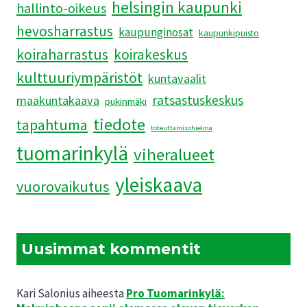
helsingin kaupunki
hallinto-oikeus
hevosharrastus
kaupunginosat
kaupunkipuisto
koiraharrastus
koirakeskus
kulttuuriympäristöt
kuntavaalit
ratsastuskeskus
maakuntakaava
pukinmäki
tiedote
tapahtuma
toteuttamisohjelma
tuomarinkylä
viheralueet
yleiskaava
vuorovaikutus
Uusimmat kommentit
Kari Salonius
aiheesta
Pro Tuomarinkylä: