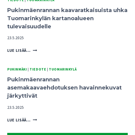
Pukinmäenrannan kaavaratkaisuista uhka
Tuomarinkylän kartanoalueen
tulevaisuudelle
23.5.2025
PUKINMÄENRANNAN
LUE LISÄÄ...
KAAVARATKAISUISTA
UHKA
TUOMARINKYLÄN
PUKINMÄKI
|
TIEDOTE
|
TUOMARINKYLÄ
KARTANOALUEEN
Pukinmäenrannan
TULEVAISUUDELLE
asemakaavaehdotuksen havainnekuvat
järkyttivät
23.5.2025
PUKINMÄENRANNAN
LUE LISÄÄ...
ASEMAKAAVAEHDOTUKSEN
HAVAINNEKUVAT