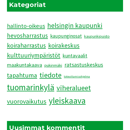
JÄRKYTTIVÄT
Kategoriat
helsingin kaupunki
hallinto-oikeus
hevosharrastus
kaupunginosat
kaupunkipuisto
koiraharrastus
koirakeskus
kulttuuriympäristöt
kuntavaalit
ratsastuskeskus
maakuntakaava
pukinmäki
tiedote
tapahtuma
toteuttamisohjelma
tuomarinkylä
viheralueet
yleiskaava
vuorovaikutus
Uusimmat kommentit