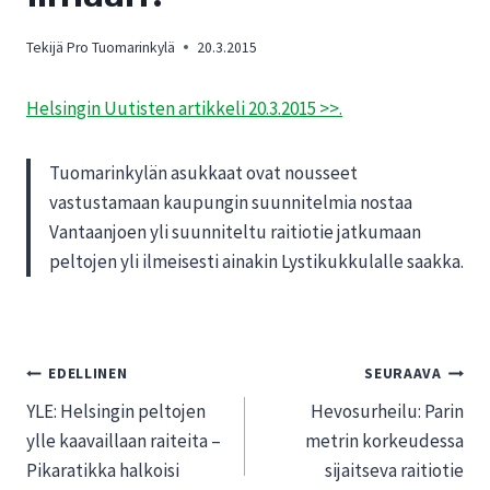
Tekijä
Pro Tuomarinkylä
20.3.2015
Helsingin Uutisten artikkeli 20.3.2015 >>.
Tuomarinkylän asukkaat ovat nousseet
vastustamaan kaupungin suunnitelmia nostaa
Vantaanjoen yli suunniteltu raitiotie jatkumaan
peltojen yli ilmeisesti ainakin Lystikukkulalle saakka.
Artikkelien
EDELLINEN
SEURAAVA
YLE: Helsingin peltojen
Hevosurheilu: Parin
selaus
ylle kaavaillaan raiteita –
metrin korkeudessa
Pikaratikka halkoisi
sijaitseva raitiotie