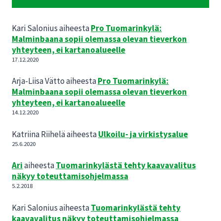
Kari Salonius
aiheesta
Pro Tuomarinkylä:
Malminbaana sopii olemassa olevan tieverkon
yhteyteen, ei kartanoalueelle
17.12.2020
Arja-Liisa Vätto
aiheesta
Pro Tuomarinkylä:
Malminbaana sopii olemassa olevan tieverkon
yhteyteen, ei kartanoalueelle
14.12.2020
Katriina Riihelä
aiheesta
Ulkoilu- ja virkistysalue
25.6.2020
Ari
aiheesta
Tuomarinkylästä tehty kaavavalitus
näkyy toteuttamisohjelmassa
5.2.2018
Kari Salonius
aiheesta
Tuomarinkylästä tehty
kaavavalitus näkyy toteuttamisohjelmassa