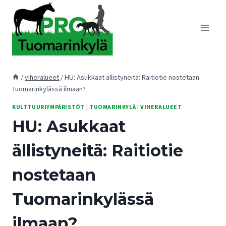
Siirry
sisältöön
/
viheralueet
/
HU: Asukkaat ällistyneitä: Raitiotie nostetaan
Tuomarinkylässä ilmaan?
KULTTUURIYMPÄRISTÖT
|
TUOMARINKYLÄ
|
VIHERALUEET
HU: Asukkaat
ällistyneitä: Raitiotie
nostetaan
Tuomarinkylässä
ilmaan?