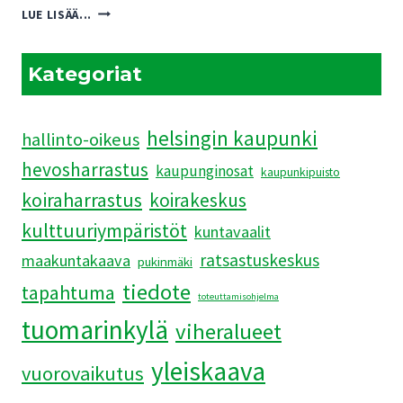
PUKINMÄENRANNAN
LUE LISÄÄ...
ASEMAKAAVAEHDOTUKSEN
HAVAINNEKUVAT
JÄRKYTTIVÄT
Kategoriat
helsingin kaupunki
hallinto-oikeus
hevosharrastus
kaupunginosat
kaupunkipuisto
koiraharrastus
koirakeskus
kulttuuriympäristöt
kuntavaalit
ratsastuskeskus
maakuntakaava
pukinmäki
tiedote
tapahtuma
toteuttamisohjelma
tuomarinkylä
viheralueet
yleiskaava
vuorovaikutus