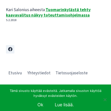
Kari Salonius
aiheesta
Tuomarinkylästä tehty
kaavavalitus näkyy toteuttamisohjelmassa
5.2.2018
Etusivu
Yhteystiedot
Tietosuojaseloste
Tämä sivusto käyttää evästeitä. Jatkamalla sivuston käyttöä
hyväksyt evästeiden käytön.
© 2026 Pro Tuomarinkylä
Ok
Lue lisää.