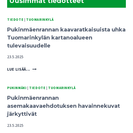
Uusimmat tiedotteet
TIEDOTE
|
TUOMARINKYLÄ
Pukinmäenrannan kaavaratkaisuista uhka
Tuomarinkylän kartanoalueen
tulevaisuudelle
23.5.2025
PUKINMÄENRANNAN
LUE LISÄÄ...
KAAVARATKAISUISTA
UHKA
TUOMARINKYLÄN
PUKINMÄKI
|
TIEDOTE
|
TUOMARINKYLÄ
KARTANOALUEEN
Pukinmäenrannan
TULEVAISUUDELLE
asemakaavaehdotuksen havainnekuvat
järkyttivät
23.5.2025