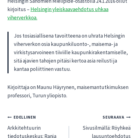
Helsingin Sanomien Mielipide-osastolla 24.1.2016 ollut
kirjoitus –
Helsingin yleiskaavaehdotus uhkaa
viherverkkoa.
Jos tosiasiallisena tavoitteena on uhrata Helsingin
viherverkon osia kaupunkiluonto-, maisema- ja
virkistysarvoineen tiiviille kaupunkirakentamiselle,
sitä ajavien tahojen pitäisi kertoa asia reilusti ja
kantaa poliittinen vastuu.
Kirjoittaja on Maunu Häyrynen, maisemantutkimuksen
professori, Turun yliopisto.
Artikkelien
EDELLINEN
SEURAAVA
Arkkitehtuurin
Sivusilmällä: Röyhkeä
selaus
tiedotuskeskus: Ranja
lausuntoehdotus