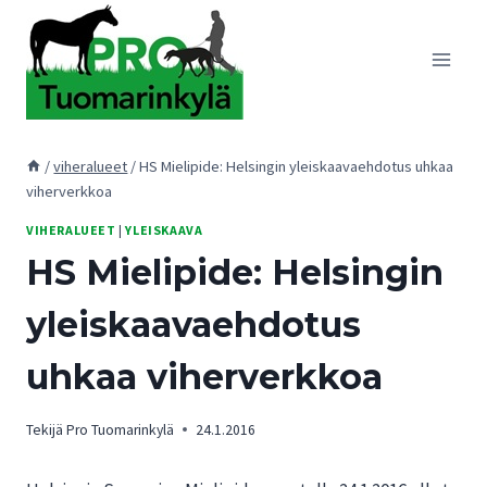
Siirry
sisältöön
/
viheralueet
/
HS Mielipide: Helsingin yleiskaavaehdotus uhkaa
viherverkkoa
VIHERALUEET
|
YLEISKAAVA
HS Mielipide: Helsingin
yleiskaavaehdotus
uhkaa viherverkkoa
Tekijä
Pro Tuomarinkylä
24.1.2016