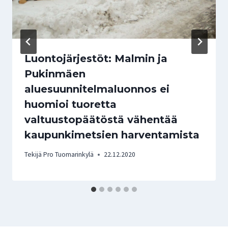
Luontojärjestöt: Malmin ja
Pukinmäen
aluesuunnitelmaluonnos ei
huomioi tuoretta
valtuustopäätöstä vähentää
kaupunkimetsien harventamista
Tekijä
Pro Tuomarinkylä
22.12.2020