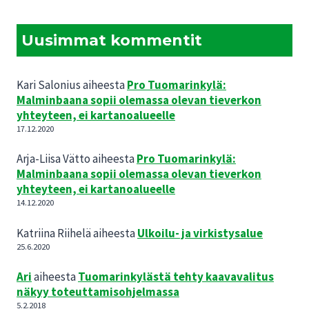
Uusimmat kommentit
Kari Salonius
aiheesta
Pro Tuomarinkylä:
Malminbaana sopii olemassa olevan tieverkon
yhteyteen, ei kartanoalueelle
17.12.2020
Arja-Liisa Vätto
aiheesta
Pro Tuomarinkylä:
Malminbaana sopii olemassa olevan tieverkon
yhteyteen, ei kartanoalueelle
14.12.2020
Katriina Riihelä
aiheesta
Ulkoilu- ja virkistysalue
25.6.2020
Ari
aiheesta
Tuomarinkylästä tehty kaavavalitus
näkyy toteuttamisohjelmassa
5.2.2018