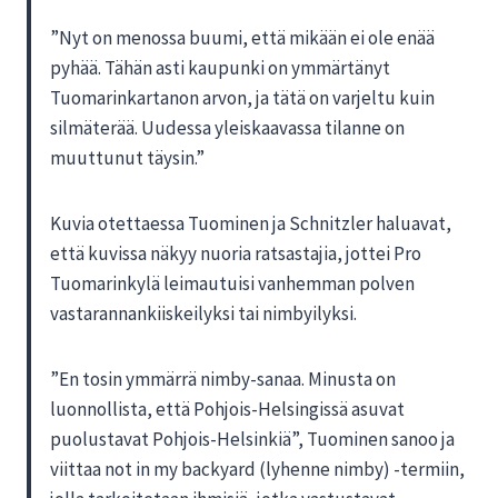
”Nyt on menossa buumi, että mikään ei ole enää
pyhää. Tähän asti kaupunki on ymmärtänyt
Tuomarinkartanon arvon, ja tätä on varjeltu kuin
silmäterää. Uudessa yleiskaavassa tilanne on
muuttunut täysin.”
Kuvia otettaessa Tuominen ja Schnitzler haluavat,
että kuvissa näkyy nuoria ratsastajia, jottei Pro
Tuomarinkylä leimautuisi vanhemman polven
vastarannankiiskeilyksi tai nimbyilyksi.
”En tosin ymmärrä nimby-sanaa. Minusta on
luonnollista, että Pohjois-Helsingissä asuvat
puolustavat Pohjois-Helsinkiä”, Tuominen sanoo ja
viittaa not in my backyard (lyhenne nimby) -termiin,