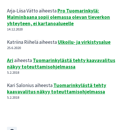
Arja-Liisa Vätto
aiheesta
Pro Tuomarinkylä:
Malminbaana sopii olemassa olevan tieverkon
yhteyteen, ei kartanoalueelle
14.12.2020
Katriina Riihelä
aiheesta
Ulkoilu- ja virkistysalue
25.6.2020
Ari
aiheesta
Tuomarinkylästä tehty kaavavalitus
näkyy toteuttamisohjelmassa
5.2.2018
Kari Salonius
aiheesta
Tuomarinkylästä tehty
kaavavalitus näkyy toteuttamisohjelmassa
5.2.2018