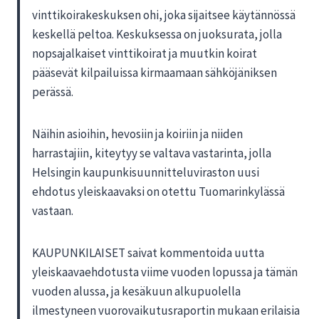
vinttikoirakeskuksen ohi, joka sijaitsee käytännössä
keskellä peltoa. Keskuksessa on juoksurata, jolla
nopsajalkaiset vinttikoirat ja muutkin koirat
pääsevät kilpailuissa kirmaamaan sähköjäniksen
perässä.
Näihin asioihin, hevosiin ja koiriin ja niiden
harrastajiin, kiteytyy se valtava vastarinta, jolla
Helsingin kaupunkisuunnitteluviraston uusi
ehdotus yleiskaavaksi on otettu Tuomarinkylässä
vastaan.
KAUPUNKILAISET
saivat kommentoida uutta
yleiskaavaehdotusta viime vuoden lopussa ja tämän
vuoden alussa, ja kesäkuun alkupuolella
ilmestyneen vuorovaikutusraportin mukaan erilaisia