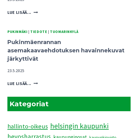
PUKINMÄENRANNAN
LUE LISÄÄ...
KAAVARATKAISUISTA
UHKA
TUOMARINKYLÄN
PUKINMÄKI
|
TIEDOTE
|
TUOMARINKYLÄ
KARTANOALUEEN
Pukinmäenrannan
TULEVAISUUDELLE
asemakaavaehdotuksen havainnekuvat
järkyttivät
23.5.2025
PUKINMÄENRANNAN
LUE LISÄÄ...
ASEMAKAAVAEHDOTUKSEN
HAVAINNEKUVAT
JÄRKYTTIVÄT
Kategoriat
helsingin kaupunki
hallinto-oikeus
hevosharrastus
kaupunginosat
kaupunkipuisto