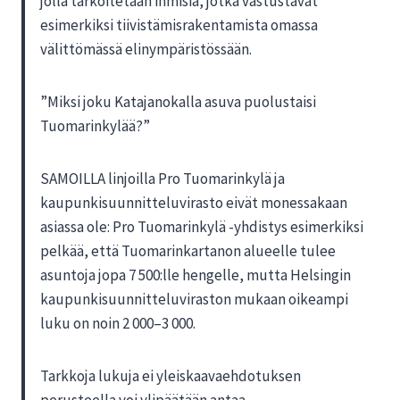
jolla tarkoitetaan ihmisiä, jotka vastustavat
esimerkiksi tiivistämisrakentamista omassa
välittömässä elinympäristössään.
”Miksi joku Katajanokalla asuva puolustaisi
Tuomarinkylää?”
SAMOILLA linjoilla Pro Tuomarinkylä ja
kaupunkisuunnitteluvirasto eivät monessakaan
asiassa ole: Pro Tuomarinkylä -yhdistys esimerkiksi
pelkää, että Tuomarinkartanon alueelle tulee
asuntoja jopa 7 500:lle hengelle, mutta Helsingin
kaupunkisuunnitteluviraston mukaan oikeampi
luku on noin 2 000–3 000.
Tarkkoja lukuja ei yleiskaavaehdotuksen