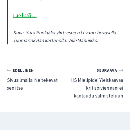
Lue lisää …
Kuva. Sara Puolakka ylitti esteen Levanti-hevosella
Tuomarinkylän kartanolla. Ville Männikkö.
Artikkelien
EDELLINEN
SEURAAVA
Sivusilmällä: Ne tekevät
HS Mielipide: Yleiskaavaa
selaus
sen itse
kritisoivien ääni ei
kantaudu valmisteluun