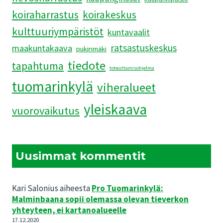
koiraharrastus
koirakeskus
kulttuuriympäristöt
kuntavaalit
ratsastuskeskus
maakuntakaava
pukinmäki
tiedote
tapahtuma
toteuttamisohjelma
tuomarinkylä
viheralueet
yleiskaava
vuorovaikutus
Uusimmat kommentit
Kari Salonius
aiheesta
Pro Tuomarinkylä:
Malminbaana sopii olemassa olevan tieverkon
yhteyteen, ei kartanoalueelle
17.12.2020