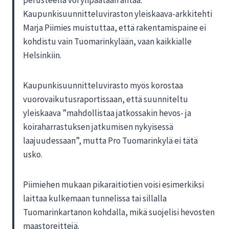
perusteella voi ylipäätään antaa.
Kaupunkisuunnitteluviraston yleiskaava-arkkitehti
Marja Piimies muistuttaa, että rakentamispaine ei
kohdistu vain Tuomarinkylään, vaan kaikkialle
Helsinkiin.
Kaupunkisuunnitteluvirasto myös korostaa
vuorovaikutusraportissaan, että suunniteltu
yleiskaava ”mahdollistaa jatkossakin hevos- ja
koiraharrastuksen jatkumisen nykyisessä
laajuudessaan”, mutta Pro Tuomarinkylä ei tätä
usko.
Piimiehen mukaan pikaraitiotien voisi esimerkiksi
laittaa kulkemaan tunnelissa tai sillalla
Tuomarinkartanon kohdalla, mikä suojelisi hevosten
maastoreittejä.