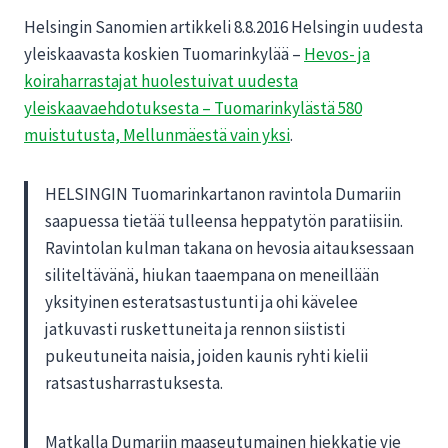
Helsingin Sanomien artikkeli 8.8.2016 Helsingin uudesta
yleiskaavasta koskien Tuomarinkylää –
Hevos- ja
koiraharrastajat huolestuivat uudesta
yleiskaavaehdotuksesta – Tuomarinkylästä 580
muistutusta, Mellunmäestä vain yksi
.
HELSINGIN
Tuomarinkartanon ravintola Dumariin
saapuessa tietää tulleensa heppatytön paratiisiin.
Ravintolan kulman takana on hevosia aitauksessaan
siliteltävänä, hiukan taaempana on meneillään
yksityinen esteratsastustunti ja ohi kävelee
jatkuvasti ruskettuneita ja rennon siististi
pukeutuneita naisia, joiden kaunis ryhti kielii
ratsastusharrastuksesta.
Matkalla Dumariin maaseutumainen hiekkatie vie