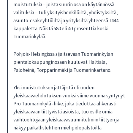
muistutuksia – joista suurin osa on käytännössä
valituksia – tuli yksityishenkilöiltä, yhdistyksiltä,
asunto-osakeyhtiöiltä ja yrityksiltä yhteensä 1444
kappaletta. Näistä 580 eli 40 prosenttia koski
Tuomarinkylää.
Pohjois-Helsingissä sijaitsevaan Tuomarinkylän
pientalokaupunginosaan kuuluvat Haltiala,
Paloheinä, Torpparinmäki ja Tuomarinkartano.
Yksi muistutuksen jättäjistä oli uuden
yleiskaavaehdotuksen vuoksi viime vuonna syntynyt
Pro Tuomarinkylä -liike, joka tiedottaa ahkerasti
yleiskaavaan liittyvistä asioista, tuo esille omia
vaihtoehtojaan yleiskaavasuunnitelmiin liittyen ja
näkyy paikallislehtien mielipidepalstoilla.