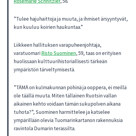
Rosemarie Schnitzler
, 58.
”Tulee hajuhaittoja ja muuta, ja ihmiset ärsyyntyvät,
kun kuuluu koirien haukuntaa.”
Liikkeen hallituksen varapuheenjohtaja,
varatuomari
Risto Suominen
, 59, taas on erityisen
huolissaan kulttuurihistoriallisesti tärkeän
ympäristön tärveltymisestä.
”TÄMÄ
on kulmakunnan pöhinä ja ooppera, ei meillä
ole täällä muuta. Miten tällainen Ruotsin vallan
aikainen kehto voidaan tämän sukupolven aikana
tuhota?”, Suominen harmittelee ja katselee
ympärillään olevia Tuomarinkartanon rakennuksia
ravintola Dumarin terassilta.