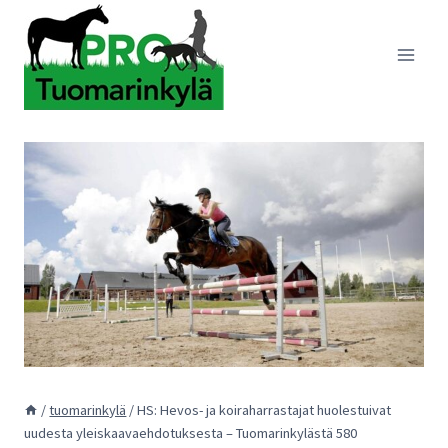
Siirry
sisältöön
/
tuomarinkylä
/
HS: Hevos- ja koiraharrastajat huolestuivat
uudesta yleiskaavaehdotuksesta – Tuomarinkylästä 580