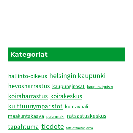
Kategoriat
helsingin kaupunki
hallinto-oikeus
hevosharrastus
kaupunginosat
kaupunkipuisto
koiraharrastus
koirakeskus
kulttuuriympäristöt
kuntavaalit
ratsastuskeskus
maakuntakaava
pukinmäki
tiedote
tapahtuma
toteuttamisohjelma