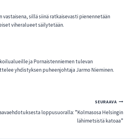
astaisena, sillä siinä ratkaisevasti pienennetään
eiset viheralueet säilytetään.
oilualueille ja Pornaistenniemen tulevan
ettelee yhdistyksen puheenjohtaja Jarmo Nieminen.
SEURAAVA
kaavaehdotuksesta loppusuoralla: ”Kolmasosa Helsingin
lähimetsistä katoaa”