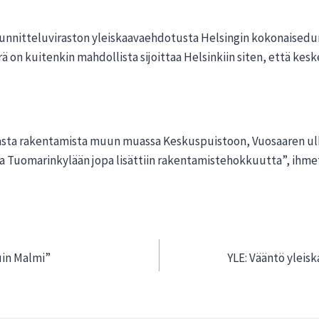
nitteluviraston yleiskaavaehdotusta Helsingin kokonaisedun v
 on kuitenkin mahdollista sijoittaa Helsinkiin siten, että kesk
asta rakentamista muun muassa Keskuspuistoon, Vuosaaren ulk
a Tuomarinkylään jopa lisättiin rakentamistehokkuutta”, ihm
uin Malmi”
YLE: Vääntö yleis