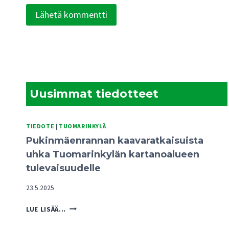
Uusimmat tiedotteet
TIEDOTE
|
TUOMARINKYLÄ
Pukinmäenrannan kaavaratkaisuista
uhka Tuomarinkylän kartanoalueen
tulevaisuudelle
23.5.2025
PUKINMÄENRANNAN
LUE LISÄÄ...
KAAVARATKAISUISTA
UHKA