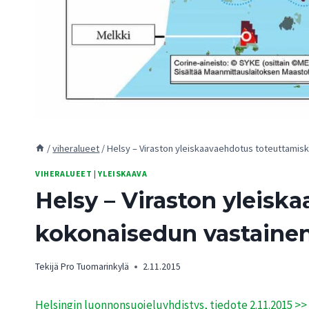
/
viheralueet
/
Helsy – Viraston yleiskaavaehdotus toteuttamisk
VIHERALUEET
|
YLEISKAAVA
Helsy – Viraston yleisk
kokonaisedun vastaine
Tekijä
Pro Tuomarinkylä
2.11.2015
Helsingin luonnonsuojeluyhdistys, tiedote 2.11.2015 >>