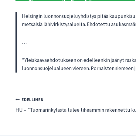
Helsingin luonnonsuojeluyhdistys pitää kaupunkisuun
metsäisiä lähivirkistysalueita. Ehdotettu asukasmäärä
…
”Yleiskaavaehdotukseen on edelleenkin jäänyt rask
luonnonsuojelualueen viereen. Pornaistenniemeen j
Artikkelien
EDELLINEN
HU – ”Tuomarinkylästä tulee tiheämmin rakennettu k
selaus