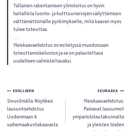
Tällainen rakentamisen ylimitoitus on hyvin
haitallista luonto- ja kulttuuriarvojen säilyttämisen
välttämättömälle pyrkimykselle, mitä kaavan myös
tulee toteuttaa.
…
Yleiskaavaehdotus on esitetyssä muodossaan
toteuttamiskelvoton ja se on palautettava
uudelleen valmisteltavaksi.
Artikkelien
EDELLINEN
SEURAAVA
Sivusilmällä: Röyhkeä
Yleiskaavaehdotus:
selaus
lausuntoehdotus
Painavat lausunnot
Uudenmaan 4.
ympäristölautakunnalta
vaihemaakuntakaavasta
ja yleisten töiden