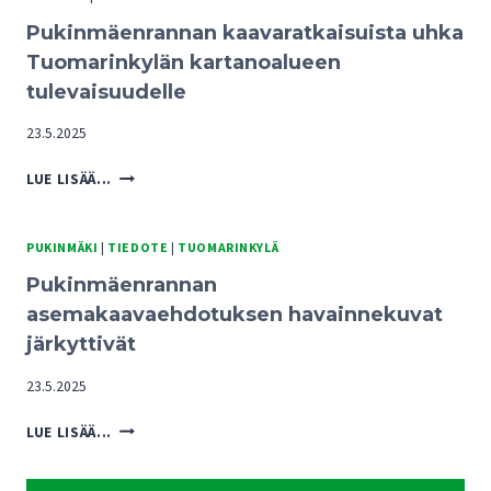
Pukinmäenrannan kaavaratkaisuista uhka
Tuomarinkylän kartanoalueen
tulevaisuudelle
23.5.2025
PUKINMÄENRANNAN
LUE LISÄÄ...
KAAVARATKAISUISTA
UHKA
TUOMARINKYLÄN
PUKINMÄKI
|
TIEDOTE
|
TUOMARINKYLÄ
KARTANOALUEEN
Pukinmäenrannan
TULEVAISUUDELLE
asemakaavaehdotuksen havainnekuvat
järkyttivät
23.5.2025
PUKINMÄENRANNAN
LUE LISÄÄ...
ASEMAKAAVAEHDOTUKSEN
HAVAINNEKUVAT