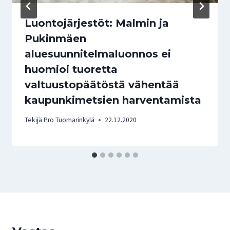
Luontojärjestöt: Malmin ja
Pukinmäen
aluesuunnitelmaluonnos ei
huomioi tuoretta
valtuustopäätöstä vähentää
kaupunkimetsien harventamista
Tekijä
Pro Tuomarinkylä
22.12.2020