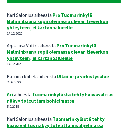
Kari Salonius
aiheesta
Pro Tuomarinkylä:
Malminbaana sopii olemassa olevan tieverkon
yhteyteen, ei kartanoalueelle
17.12.2020
Arja-Liisa Vätto
aiheesta
Pro Tuomarinkylä:
Malminbaana sopii olemassa olevan tieverkon
yhteyteen, ei kartanoalueelle
14.12.2020
Katriina Riihelä
aiheesta
Ulkoilu- ja virkistysalue
25.6.2020
Ari
aiheesta
Tuomarinkylästä tehty kaavavalitus
näkyy toteuttamisohjelmassa
5.2.2018
Kari Salonius
aiheesta
Tuomarinkylästä tehty
kaavavalitus näkyy toteuttamisohjelmassa