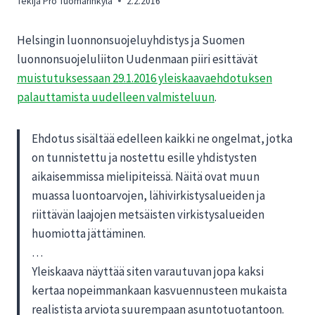
Tekijä
Pro Tuomarinkylä
2.2.2016
Helsingin luonnonsuojeluyhdistys ja Suomen
luonnonsuojeluliiton Uudenmaan piiri esittävät
muistutuksessaan 29.1.2016 yleiskaavaehdotuksen
palauttamista uudelleen valmisteluun
.
Ehdotus sisältää edelleen kaikki ne ongelmat, jotka
on tunnistettu ja nostettu esille yhdistysten
aikaisemmissa mielipiteissä. Näitä ovat muun
muassa luontoarvojen, lähivirkistysalueiden ja
riittävän laajojen metsäisten virkistysalueiden
huomiotta jättäminen.
…
Yleiskaava näyttää siten varautuvan jopa kaksi
kertaa nopeimmankaan kasvuennusteen mukaista
realistista arviota suurempaan asuntotuotantoon.