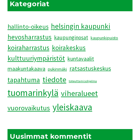
JÄRKYTTIVÄT
Kategoriat
helsingin kaupunki
hallinto-oikeus
hevosharrastus
kaupunginosat
kaupunkipuisto
koiraharrastus
koirakeskus
kulttuuriympäristöt
kuntavaalit
ratsastuskeskus
maakuntakaava
pukinmäki
tiedote
tapahtuma
toteuttamisohjelma
tuomarinkylä
viheralueet
yleiskaava
vuorovaikutus
Uusimmat kommentit