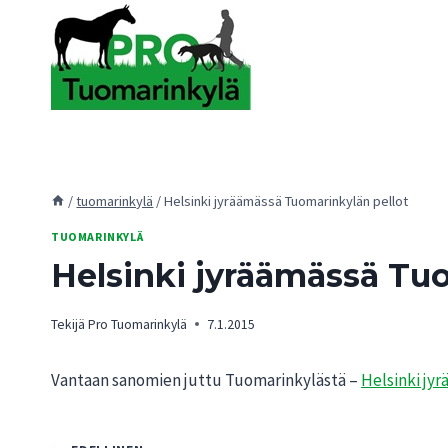
Siirry
sisältöön
/
tuomarinkylä
/
Helsinki jyräämässä Tuomarinkylän pellot
TUOMARINKYLÄ
Helsinki jyräämässä Tu
Tekijä
Pro Tuomarinkylä
7.1.2015
Vantaan sanomien juttu Tuomarinkylästä –
Helsinki jyr