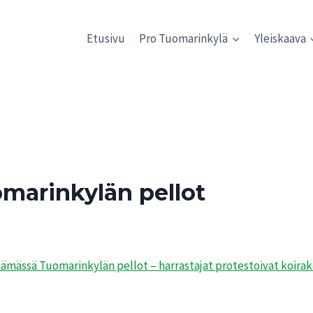
Etusivu
Pro Tuomarinkylä
Yleiskaava
omarinkylän pellot
äämässä Tuomarinkylän pellot – harrastajat protestoivat koira