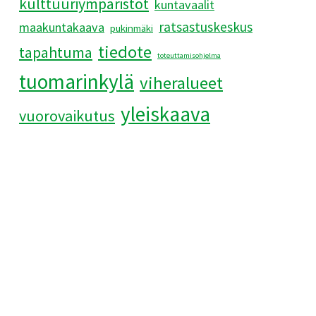
kulttuuriympäristöt
kuntavaalit
ratsastuskeskus
maakuntakaava
pukinmäki
tiedote
tapahtuma
toteuttamisohjelma
tuomarinkylä
viheralueet
yleiskaava
vuorovaikutus