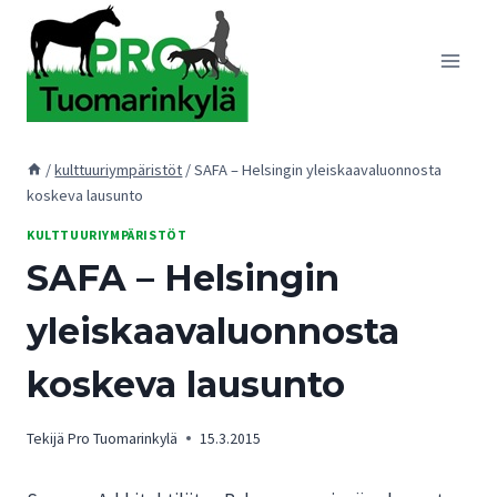
Siirry
sisältöön
/
kulttuuriympäristöt
/
SAFA – Helsingin yleiskaavaluonnosta
koskeva lausunto
KULTTUURIYMPÄRISTÖT
SAFA – Helsingin
yleiskaavaluonnosta
koskeva lausunto
Tekijä
Pro Tuomarinkylä
15.3.2015