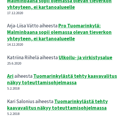
Malminbaana sopii olemassa olevan tieverkon
yhteyteen, ei kartanoalueelle
17.12.2020
Arja-Liisa Vätto
aiheesta
Pro Tuomarinkylä:
Malminbaana sopii olemassa olevan tieverkon
yhteyteen, ei kartanoalueelle
14.12.2020
Katriina Riihelä
aiheesta
Ulkoilu- ja virkistysalue
25.6.2020
Ari
aiheesta
Tuomarinkylästä tehty kaavavalitus
näkyy toteuttamisohjelmassa
5.2.2018
Kari Salonius
aiheesta
Tuomarinkylästä tehty
kaavavalitus näkyy toteuttamisohjelmassa
5.2.2018