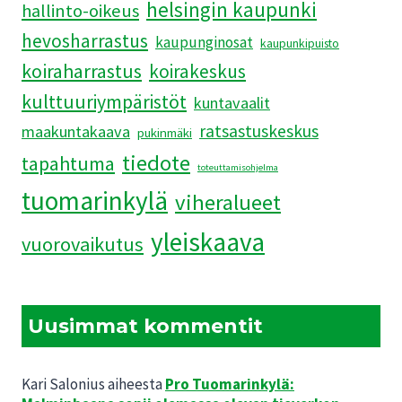
helsingin kaupunki
hallinto-oikeus
hevosharrastus
kaupunginosat
kaupunkipuisto
koiraharrastus
koirakeskus
kulttuuriympäristöt
kuntavaalit
ratsastuskeskus
maakuntakaava
pukinmäki
tiedote
tapahtuma
toteuttamisohjelma
tuomarinkylä
viheralueet
yleiskaava
vuorovaikutus
Uusimmat kommentit
Kari Salonius
aiheesta
Pro Tuomarinkylä: