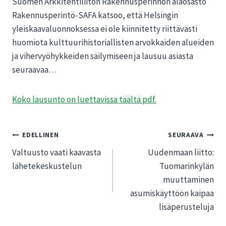
Suomen Arkkitehtiliiton Rakennusperinnön alaosasto
Rakennusperintö-SAFA katsoo, että Helsingin
yleiskaavaluonnoksessa ei ole kiinnitetty riittävästi
huomiota kulttuurihistoriallisten arvokkaiden alueiden
ja vihervyöhykkeiden säilymiseen ja lausuu asiasta
seuraavaa…
Koko lausunto on luettavissa täältä pdf.
Artikkelien
EDELLINEN
SEURAAVA
Valtuusto vaati kaavasta
Uudenmaan liitto:
selaus
lähetekeskustelun
Tuomarinkylän
muuttaminen
asumiskäyttöön kaipaa
lisäperusteluja