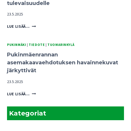
tulevaisuudelle
23.5.2025
PUKINMÄENRANNAN
LUE LISÄÄ...
KAAVARATKAISUISTA
UHKA
TUOMARINKYLÄN
PUKINMÄKI
|
TIEDOTE
|
TUOMARINKYLÄ
KARTANOALUEEN
Pukinmäenrannan
TULEVAISUUDELLE
asemakaavaehdotuksen havainnekuvat
järkyttivät
23.5.2025
PUKINMÄENRANNAN
LUE LISÄÄ...
ASEMAKAAVAEHDOTUKSEN
HAVAINNEKUVAT
JÄRKYTTIVÄT
Kategoriat