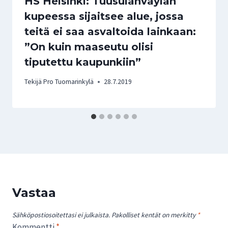
HS Helsinki: Tuusulanväylän
kupeessa sijaitsee alue, jossa
teitä ei saa asvaltoida lainkaan:
”On kuin maaseutu olisi
tiputettu kaupunkiin”
Tekijä
Pro Tuomarinkylä
28.7.2019
Vastaa
Sähköpostiosoitettasi ei julkaista.
Pakolliset kentät on merkitty
*
Kommentti
*