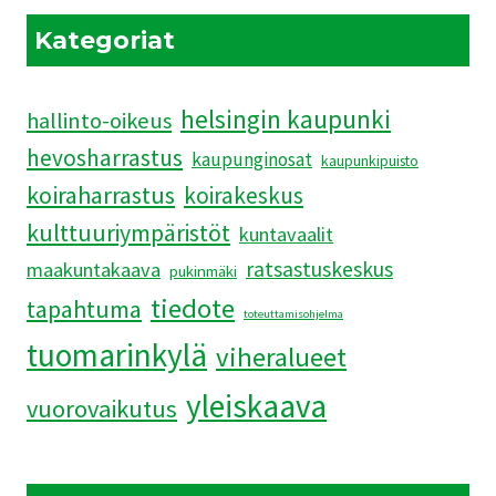
HAVAINNEKUVAT
JÄRKYTTIVÄT
Kategoriat
helsingin kaupunki
hallinto-oikeus
hevosharrastus
kaupunginosat
kaupunkipuisto
koiraharrastus
koirakeskus
kulttuuriympäristöt
kuntavaalit
ratsastuskeskus
maakuntakaava
pukinmäki
tiedote
tapahtuma
toteuttamisohjelma
tuomarinkylä
viheralueet
yleiskaava
vuorovaikutus