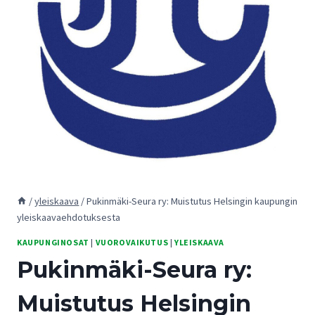
/
yleiskaava
/
Pukinmäki-Seura ry: Muistutus Helsingin kaupungin
yleiskaavaehdotuksesta
KAUPUNGINOSAT
|
VUOROVAIKUTUS
|
YLEISKAAVA
Pukinmäki-Seura ry:
Muistutus Helsingin