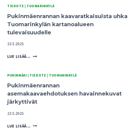
TIEDOTE
|
TUOMARINKYLÄ
Pukinmäenrannan kaavaratkaisuista uhka
Tuomarinkylän kartanoalueen
tulevaisuudelle
23.5.2025
PUKINMÄENRANNAN
LUE LISÄÄ...
KAAVARATKAISUISTA
UHKA
TUOMARINKYLÄN
PUKINMÄKI
|
TIEDOTE
|
TUOMARINKYLÄ
KARTANOALUEEN
Pukinmäenrannan
TULEVAISUUDELLE
asemakaavaehdotuksen havainnekuvat
järkyttivät
23.5.2025
PUKINMÄENRANNAN
LUE LISÄÄ...
ASEMAKAAVAEHDOTUKSEN