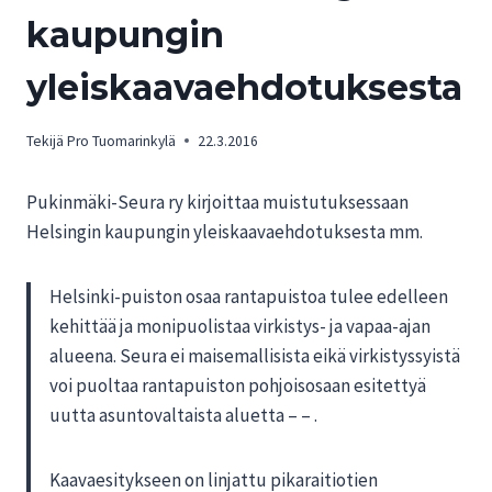
kaupungin
yleiskaavaehdotuksesta
Tekijä
Pro Tuomarinkylä
22.3.2016
Pukinmäki-Seura ry kirjoittaa muistutuksessaan
Helsingin kaupungin yleiskaavaehdotuksesta mm.
Helsinki-puiston osaa rantapuistoa tulee edelleen
kehittää ja monipuolistaa virkistys- ja vapaa-ajan
alueena. Seura ei maisemallisista eikä virkistyssyistä
voi puoltaa rantapuiston pohjoisosaan esitettyä
uutta asuntovaltaista aluetta – – .
Kaavaesitykseen on linjattu pikaraitiotien