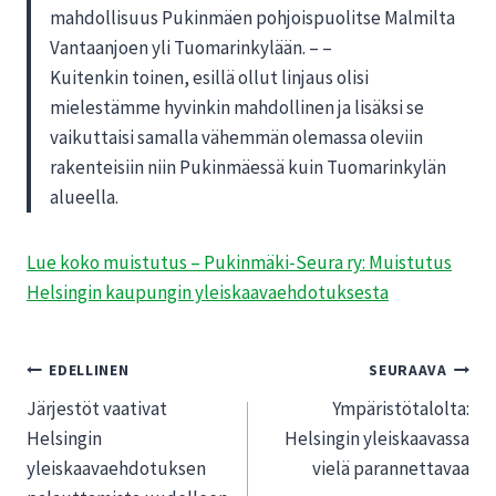
mahdollisuus Pukinmäen pohjoispuolitse Malmilta
Vantaanjoen yli Tuomarinkylään. – –
Kuitenkin toinen, esillä ollut linjaus olisi
mielestämme hyvinkin mahdollinen ja lisäksi se
vaikuttaisi samalla vähemmän olemassa oleviin
rakenteisiin niin Pukinmäessä kuin Tuomarinkylän
alueella.
Lue koko muistutus – Pukinmäki-Seura ry: Muistutus
Helsingin kaupungin yleiskaavaehdotuksesta
Artikkelien
EDELLINEN
SEURAAVA
Järjestöt vaativat
Ympäristötalolta:
selaus
Helsingin
Helsingin yleiskaavassa
yleiskaavaehdotuksen
vielä parannettavaa