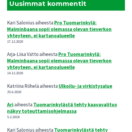
Uusimmat kommentit
Kari Salonius
aiheesta
Pro Tuomarinkylä:
Malminbaana sopii olemassa olevan tieverkon
yhteyteen, ei kartanoalueelle
17.12.2020
Arja-Liisa Vätto
aiheesta
Pro Tuomarinkylä:
Malminbaana sopii olemassa olevan tieverkon
yhteyteen, ei kartanoalueelle
14.12.2020
Katriina Riihelä
aiheesta
Ulkoilu- ja virkistysalue
25.6.2020
Ari
aiheesta
Tuomarinkylästä tehty kaavavalitus
näkyy toteuttamisohjelmassa
5.2.2018
Kari Salonius
aiheesta
Tuomarinkylästä tehty