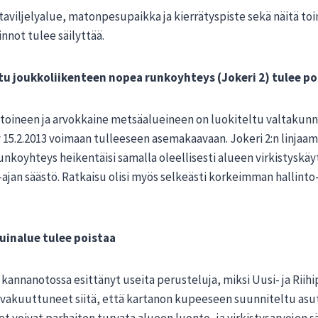
viljelyalue, matonpesupaikka ja kierrätyspiste sekä näitä toim
nnot tulee säilyttää.
u joukkoliikenteen nopea runkoyhteys (Jokeri 2) tulee po
oineen ja arvokkaine metsäalueineen on luokiteltu valtakunna
 15.2.2013 voimaan tulleeseen asemakaavaan. Jokeri 2:n linjaam
unkoyhteys heikentäisi samalla oleellisesti alueen virkistyskä
ajan säästö. Ratkaisu olisi myös selkeästi korkeimman hallint
uinalue tulee poistaa
annanotossa esittänyt useita perusteluja, miksi Uusi- ja Riihip
akuuttuneet siitä, että kartanon kupeeseen suunniteltu asutu
voivat parhaiten turvata alueen luonto- ja virkistysarvojen s