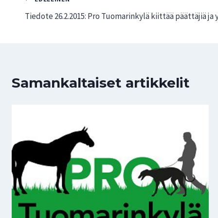
Artikkelien
Tiedote 26.2.2015: Pro Tuomarinkylä kiittää päättäjiä ja 
selaus
Samankaltaiset artikkelit