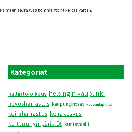
 selaimeen seuraavaa kommentointikertaa varten.
Kategoriat
helsingin kaupunki
hallinto-oikeus
hevosharrastus
kaupunginosat
kaupunkipuisto
koiraharrastus
koirakeskus
kulttuuriympäristöt
kuntavaalit