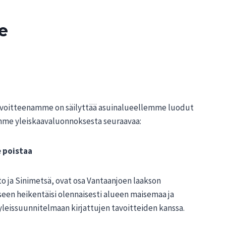
e
Tavoitteenamme on säilyttää asuinalueellemme luodut
ämme yleiskaavaluonnoksesta seuraavaa:
 poistaa
 ja Sinimetsä, ovat osa Vantaanjoen laakson
een heikentäisi olennaisesti alueen maisemaa ja
 yleissuunnitelmaan kirjattujen tavoitteiden kanssa.