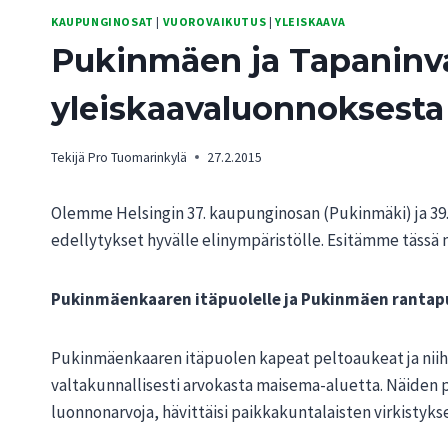
KAUPUNGINOSAT
|
VUOROVAIKUTUS
|
YLEISKAAVA
Pukinmäen ja Tapaninva
yleiskaavaluonnoksesta
Tekijä
Pro Tuomarinkylä
27.2.2015
Olemme Helsingin 37. kaupunginosan (Pukinmäki) ja 39
edellytykset hyvälle elinympäristölle. Esitämme tässä
Pukinmäenkaaren itäpuolelle ja Pukinmäen rantapu
Pukinmäenkaaren itäpuolen kapeat peltoaukeat ja niih
valtakunnallisesti arvokasta maisema-aluetta. Näiden p
luonnonarvoja, hävittäisi paikkakuntalaisten virkistykse