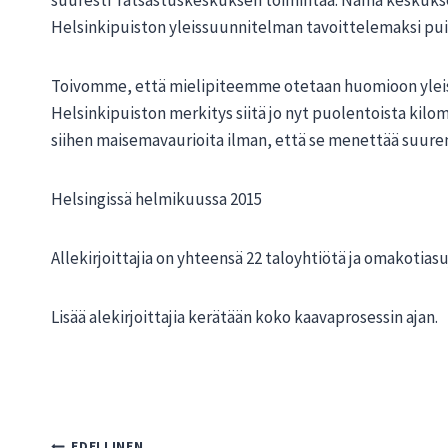
Helsinkipuiston yleissuunnitelman tavoittelemaksi puis
Toivomme, että mielipiteemme otetaan huomioon ylei
Helsinkipuiston merkitys siitä jo nyt puolentoista kilomet
siihen maisemavaurioita ilman, että se menettää suuren
Helsingissä helmikuussa 2015
Allekirjoittajia on yhteensä 22 taloyhtiötä ja omakotias
Lisää alekirjoittajia kerätään koko kaavaprosessin ajan.
EDELLINEN