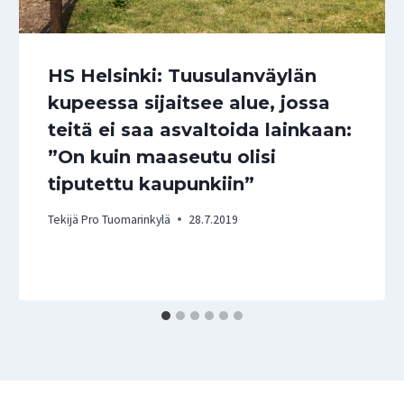
HS Helsinki: Tuusulanväylän
kupeessa sijaitsee alue, jossa
teitä ei saa asvaltoida lainkaan:
”On kuin maaseutu olisi
tiputettu kaupunkiin”
Tekijä
Pro Tuomarinkylä
28.7.2019