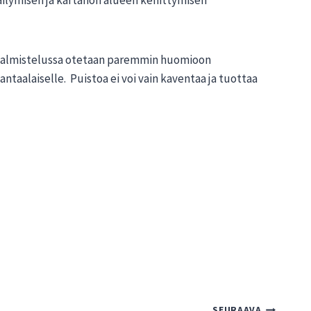
valmistelussa otetaan paremmin huomioon
vantaalaiselle. Puistoa ei voi vain kaventaa ja tuottaa
SEURAAVA