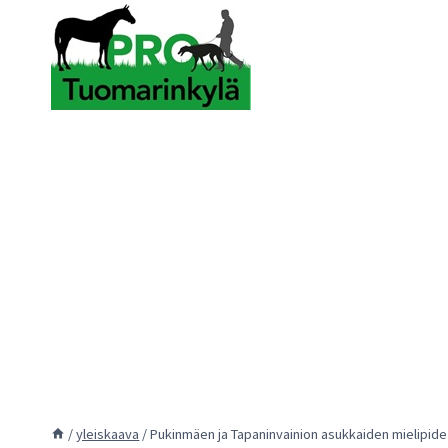
Siirry
sisältöön
/
yleiskaava
/
Pukinmäen ja Tapaninvainion asukkaiden mielipid