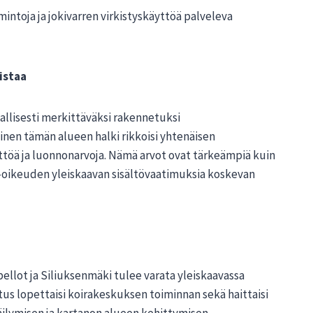
intoja ja jokivarren virkistyskäyttöä palveleva
istaa
llisesti merkittäväksi rakennetuksi
inen tämän alueen halki rikkoisi yhtenäisen
yttöä ja luonnonarvoja. Nämä arvot ovat tärkeämpiä kuin
o-oikeuden yleiskaavan sisältövaatimuksia koskevan
ellot ja Siliuksenmäki tulee varata yleiskaavassa
s lopettaisi koirakeskuksen toiminnan sekä haittaisi
äilymisen ja kartanon alueen kehittymisen