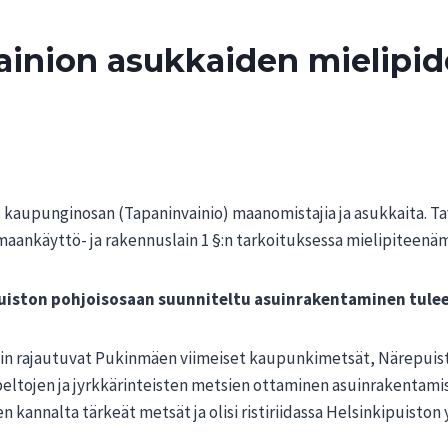
inion asukkaiden mielipid
. kaupunginosan (Tapaninvainio) maanomistajia ja asukkaita. 
 maankäyttö- ja rakennuslain 1 §:n tarkoituksessa mielipiteen
iston pohjoisosaan suunniteltu asuinrakentaminen tulee
in rajautuvat Pukinmäen viimeiset kaupunkimetsät, Närepuisto
eltojen ja jyrkkärinteisten metsien ottaminen asuinrakentamis
n kannalta tärkeät metsät ja olisi ristiriidassa Helsinkipuiston