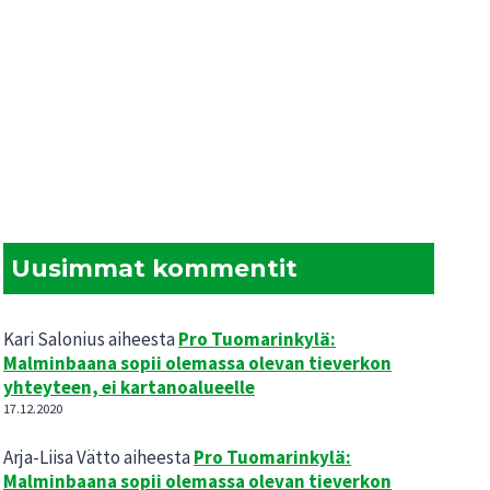
Uusimmat kommentit
Kari Salonius
aiheesta
Pro Tuomarinkylä:
Malminbaana sopii olemassa olevan tieverkon
yhteyteen, ei kartanoalueelle
17.12.2020
Arja-Liisa Vätto
aiheesta
Pro Tuomarinkylä:
Malminbaana sopii olemassa olevan tieverkon