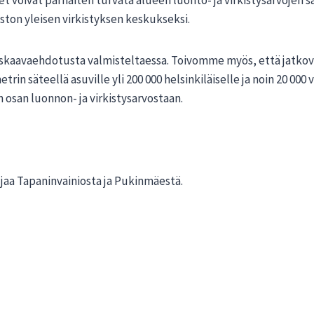
ton yleisen virkistyksen keskukseksi.
skaavaehdotusta valmisteltaessa. Toivomme myös, että jatko
rin säteellä asuville yli 200 000 helsinkiläiselle ja noin 20 000 
 osan luonnon- ja virkistysarvostaan.
ujaa Tapaninvainiosta ja Pukinmäestä.