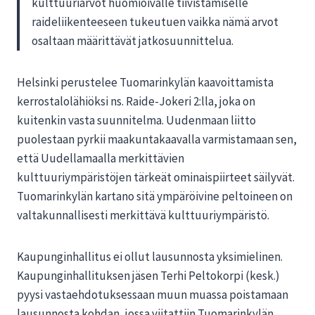
kulttuuriarvot huomioivalle tiivistämiselle
raideliikenteeseen tukeutuen vaikka nämä arvot
osaltaan määrittävät jatkosuunnittelua.
Helsinki perustelee Tuomarinkylän kaavoittamista
kerrostalolähiöksi ns. Raide-Jokeri 2:lla, joka on
kuitenkin vasta suunnitelma. Uudenmaan liitto
puolestaan pyrkii maakuntakaavalla varmistamaan sen,
että Uudellamaalla merkittävien
kulttuuriympäristöjen tärkeät ominaispiirteet säilyvät.
Tuomarinkylän kartano sitä ympäröivine peltoineen on
valtakunnallisesti merkittävä kulttuuriympäristö.
Kaupunginhallitus ei ollut lausunnosta yksimielinen.
Kaupunginhallituksen jäsen Terhi Peltokorpi (kesk.)
pyysi vastaehdotuksessaan muun muassa poistamaan
lausunnosta kohdan, jossa viitattiin Tuomarinkylän