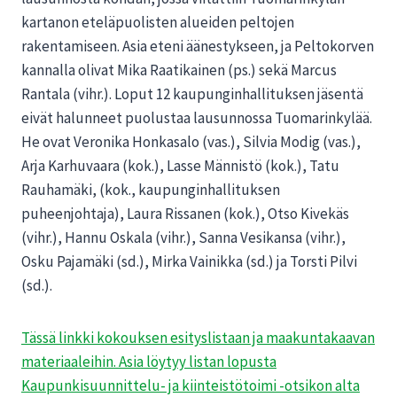
kartanon eteläpuolisten alueiden peltojen
rakentamiseen. Asia eteni äänestykseen, ja Peltokorven
kannalla olivat Mika Raatikainen (ps.) sekä Marcus
Rantala (vihr.). Loput 12 kaupunginhallituksen jäsentä
eivät halunneet puolustaa lausunnossa Tuomarinkylää.
He ovat Veronika Honkasalo (vas.), Silvia Modig (vas.),
Arja Karhuvaara (kok.), Lasse Männistö (kok.), Tatu
Rauhamäki, (kok., kaupunginhallituksen
puheenjohtaja), Laura Rissanen (kok.), Otso Kivekäs
(vihr.), Hannu Oskala (vihr.), Sanna Vesikansa (vihr.),
Osku Pajamäki (sd.), Mirka Vainikka (sd.) ja Torsti Pilvi
(sd.).
Tässä linkki kokouksen esityslistaan ja maakuntakaavan
materiaaleihin. Asia löytyy listan lopusta
Kaupunkisuunnittelu- ja kiinteistötoimi -otsikon alta