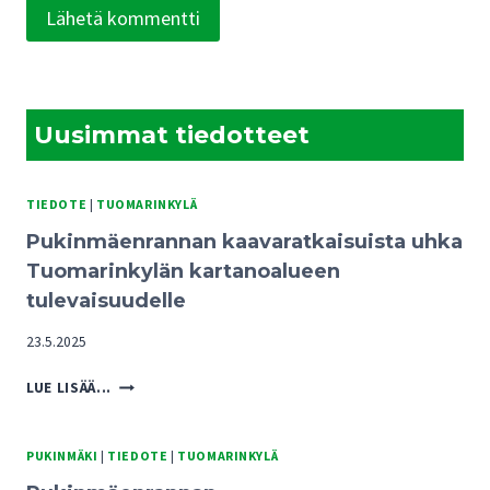
Uusimmat tiedotteet
TIEDOTE
|
TUOMARINKYLÄ
Pukinmäenrannan kaavaratkaisuista uhka
Tuomarinkylän kartanoalueen
tulevaisuudelle
23.5.2025
PUKINMÄENRANNAN
LUE LISÄÄ...
KAAVARATKAISUISTA
UHKA
TUOMARINKYLÄN
PUKINMÄKI
|
TIEDOTE
|
TUOMARINKYLÄ
KARTANOALUEEN