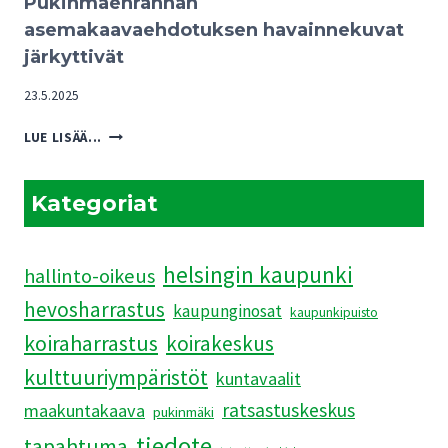
Pukinmäenrannan
TULEVAISUUDELLE
asemakaavaehdotuksen havainnekuvat
järkyttivät
23.5.2025
PUKINMÄENRANNAN
LUE LISÄÄ...
ASEMAKAAVAEHDOTUKSEN
HAVAINNEKUVAT
JÄRKYTTIVÄT
Kategoriat
helsingin kaupunki
hallinto-oikeus
hevosharrastus
kaupunginosat
kaupunkipuisto
koiraharrastus
koirakeskus
kulttuuriympäristöt
kuntavaalit
ratsastuskeskus
maakuntakaava
pukinmäki
tiedote
tapahtuma