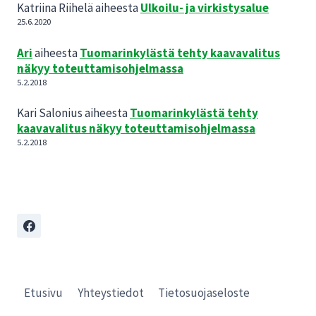
Katriina Riihelä
aiheesta
Ulkoilu- ja virkistysalue
25.6.2020
Ari
aiheesta
Tuomarinkylästä tehty kaavavalitus
näkyy toteuttamisohjelmassa
5.2.2018
Kari Salonius
aiheesta
Tuomarinkylästä tehty
kaavavalitus näkyy toteuttamisohjelmassa
5.2.2018
Etusivu
Yhteystiedot
Tietosuojaseloste