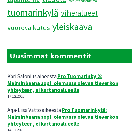
toteuttamisohjelma
tuomarinkylä
viheralueet
yleiskaava
vuorovaikutus
Uusimmat kommentit
Kari Salonius
aiheesta
Pro Tuomarinkylä:
Malminbaana sopii olemassa olevan tieverkon
yhteyteen, ei kartanoalueelle
17.12.2020
Arja-Liisa Vätto
aiheesta
Pro Tuomarinkylä:
Malminbaana sopii olemassa olevan tieverkon
yhteyteen, ei kartanoalueelle
14.12.2020