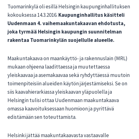
Tuomarinkylä oli esillä Helsingin kaupunginhallituksen
kokouksessa 14.3.2016.
Kaupunginhallitus käsitteli
Uudenmaan 4. vaihemaakuntakaavan ehdotusta,
joka tyrmää Helsingin kaupungin suunnitelman
rakentaa Tuomarinkylän suojellulle alueelle.
Maakuntakaava on maankäyttö- ja rakennuslain (MRL)
mukaan ohjeena laadittaessa ja muutettaessa
yleiskaavaa ja asemakaavaa sekä ryhdyttäessä muutoin
toimenpiteisiin alueiden käytön järjestämiseksi. Se on
siis kaavahierarkiassa yleiskaavan yläpuolella ja
Helsingin tulisi ottaa Uudenmaan maakuntakaava
omassa kaavoituksessaan huomioon ja pyrittävä
edistämään sen toteuttamista.
Helsinki jättää maakuntakaavasta vastaavalle