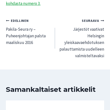
kohdasta numero 3.
Artikkelien
EDELLINEN
SEURAAVA
Pakila-Seura ry –
Järjestöt vaativat
selaus
Puheenjohtajan palsta
Helsingin
maaliskuu 2016
yleiskaavaehdotuksen
palauttamista uudelleen
valmisteltavaksi
Samankaltaiset artikkelit