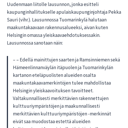
Uudenmaan liitolle lausunnon, jonka esitteli
kaupunginhallitukselle apulaiskaupunginjohtaja Pekka
Sauri (vihr.). Lausunnossa Tuomarinkylä halutaan
maakuntakaavaan rakennusalueeksi, aivan kuten
Helsingin omassa yleiskaavaehdotuksessakin.
Lausunnossa sanotaan näin:
– – Edellä mainittujen saarten ja Ramsinniemen sekä
Hämeenlinnanväylän itäpuolen ja Tuomarinkylän
kartanon eteläpuolisten alueiden osalta
maakuntakaavamerkintöjen tulee mahdollistaa
Helsingin yleiskaavoituksen tavoitteet.
Valtakunnallisesti merkittävien rakennettujen
kulttuuriympäristöjen ja maakunnallisesti
merkittävien kulttuuriympäristöjen -merkinnät
eivät saa muodostaa estettä alueiden