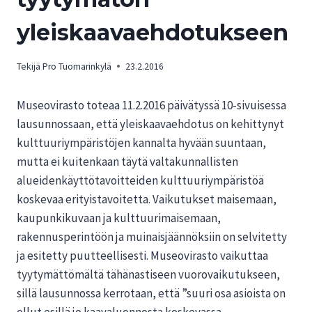
yleiskaavaehdotukseen
Tekijä
Pro Tuomarinkylä
23.2.2016
Museovirasto toteaa 11.2.2016 päivätyssä 10-sivuisessa
lausunnossaan, että yleiskaavaehdotus on kehittynyt
kulttuuriympäristöjen kannalta hyvään suuntaan,
mutta ei kuitenkaan täytä valtakunnallisten
alueidenkäyttötavoitteiden kulttuuriympäristöä
koskevaa erityistavoitetta. Vaikutukset maisemaan,
kaupunkikuvaan ja kulttuurimaisemaan,
rakennusperintöön ja muinaisjäännöksiin on selvitetty
ja esitetty puutteellisesti. Museovirasto vaikuttaa
tyytymättömältä tähänastiseen vuorovaikutukseen,
sillä lausunnossa kerrotaan, että ”suuri osa asioista on
ollut esillä jo kaavaluonnosta koskevassa