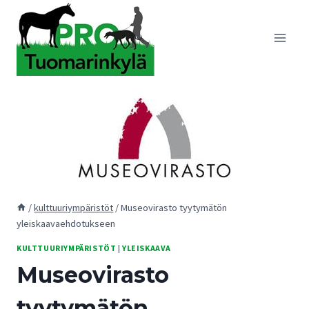
Siirry
sisältöön
/
kulttuuriympäristöt
/
Museovirasto tyytymätön
yleiskaavaehdotukseen
KULTTUURIYMPÄRISTÖT
|
YLEISKAAVA
Museovirasto
tyytymätön