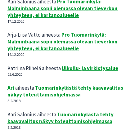
Kari Salonius
aiheesta
Pro Tuomarinkylä:
Malminbaana sopii olemassa olevan tieverkon
yhteyteen, ei kartanoalueelle
17.12.2020
Arja-Liisa Vätto
aiheesta
Pro Tuomarinkylä:
Malminbaana sopii olemassa olevan tieverkon
yhteyteen, ei kartanoalueelle
14.12.2020
Katriina Riihelä
aiheesta
Ulkoilu- ja virkistysalue
25.6.2020
Ari
aiheesta
Tuomarinkylästä tehty kaavavalitus
näkyy toteuttamisohjelmassa
5.2.2018
Kari Salonius
aiheesta
Tuomarinkylästä tehty
kaavavalitus näkyy toteuttamisohjelmassa
5.2.2018