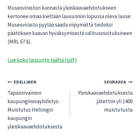
Museoviraston kannasta yleiskaavaehdotukseen
kertonee omaa kieltään lausunnon lopussa oleva lause:
Museovirasto pyytää saada viipymättä tiedoksi
päätöksen kaavan hyväksymisestä valitusosoituksineen
(MRL 67 §).
Lue koko lausunto täältä (pdf)
Artikkelien
EDELLINEN
SEURAAVA
Tapaninvainion
Yleiskaavaehdotuksesta
selaus
kaupunginosayhdistys:
jätettiin yli 1400
Muistutus Helsingin
muistutusta
kaupungin
yleiskaavaehdotuksesta