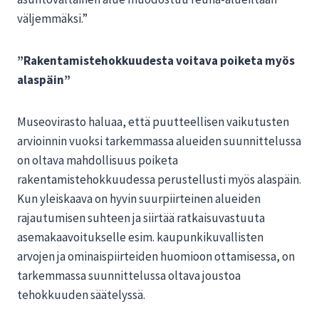
väljemmäksi.”
”Rakentamistehokkuudesta voitava poiketa myös
alaspäin”
Museovirasto haluaa, että puutteellisen vaikutusten
arvioinnin vuoksi tarkemmassa alueiden suunnittelussa
on oltava mahdollisuus poiketa
rakentamistehokkuudessa perustellusti myös alaspäin.
Kun yleiskaava on hyvin suurpiirteinen alueiden
rajautumisen suhteen ja siirtää ratkaisuvastuuta
asemakaavoitukselle esim. kaupunkikuvallisten
arvojen ja ominaispiirteiden huomioon ottamisessa, on
tarkemmassa suunnittelussa oltava joustoa
tehokkuuden säätelyssä.