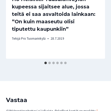
kupeessa sijaitsee alue, jossa
teitä ei saa asvaltoida lainkaan:
”On kuin maaseutu olisi
tiputettu kaupunkiin”
Tekijä
Pro Tuomarinkylä
28.7.2019
Vastaa
Sähköpostiosoitettasi ei julkaista.
Pakolliset kentät on merkitty
*