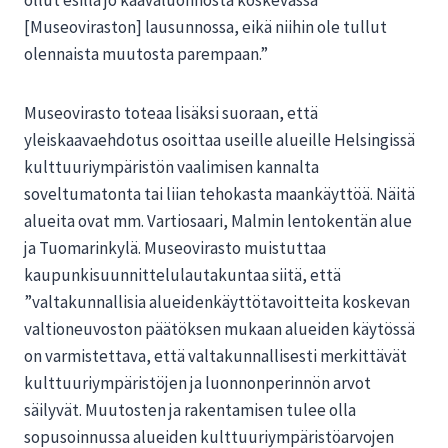
[Museoviraston] lausunnossa, eikä niihin ole tullut
olennaista muutosta parempaan.”
Museovirasto toteaa lisäksi suoraan, että
yleiskaavaehdotus osoittaa useille alueille Helsingissä
kulttuuriympäristön vaalimisen kannalta
soveltumatonta tai liian tehokasta maankäyttöä. Näitä
alueita ovat mm. Vartiosaari, Malmin lentokentän alue
ja Tuomarinkylä. Museovirasto muistuttaa
kaupunkisuunnittelulautakuntaa siitä, että
”valtakunnallisia alueidenkäyttötavoitteita koskevan
valtioneuvoston päätöksen mukaan alueiden käytössä
on varmistettava, että valtakunnallisesti merkittävät
kulttuuriympäristöjen ja luonnonperinnön arvot
säilyvät. Muutosten ja rakentamisen tulee olla
sopusoinnussa alueiden kulttuuriympäristöarvojen