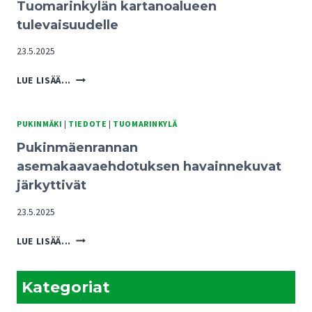
Tuomarinkylän kartanoalueen
tulevaisuudelle
23.5.2025
PUKINMÄENRANNAN
LUE LISÄÄ...
KAAVARATKAISUISTA
UHKA
TUOMARINKYLÄN
PUKINMÄKI
|
TIEDOTE
|
TUOMARINKYLÄ
KARTANOALUEEN
Pukinmäenrannan
TULEVAISUUDELLE
asemakaavaehdotuksen havainnekuvat
järkyttivät
23.5.2025
PUKINMÄENRANNAN
LUE LISÄÄ...
ASEMAKAAVAEHDOTUKSEN
HAVAINNEKUVAT
JÄRKYTTIVÄT
Kategoriat