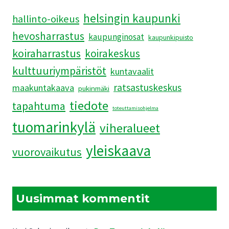
helsingin kaupunki
hallinto-oikeus
hevosharrastus
kaupunginosat
kaupunkipuisto
koiraharrastus
koirakeskus
kulttuuriympäristöt
kuntavaalit
ratsastuskeskus
maakuntakaava
pukinmäki
tiedote
tapahtuma
toteuttamisohjelma
tuomarinkylä
viheralueet
yleiskaava
vuorovaikutus
Uusimmat kommentit