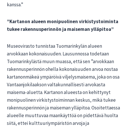
kanssa.”
”Kartanon alueen monipuolinen virkistystoiminta
tukee rakennusperinnön ja maiseman ylläpitoa”
Museovirasto tunnistaa Tuomarinkylän alueen
arvokkaan kokonaisuuden. Lausunnossa todetaan
Tuomarinkylästä muun muassa, että sen ”arvokkaan
rakennusperinnön ohella kokonaisuuden arvoa nostaa
kartanonmäkeä ympäröivä viljelysmaisema, joka on osa
Vantaanjokilaakson valtakunnallisesti arvokasta
maisema-aluetta. Kartanon alueesta on kehittynyt
monipuolinen virkistystoiminnan keskus, mikä tukee
rakennusperinnön ja maiseman ylläpitoa. Osoitettaessa
alueelle muuttuvaa maankäyttöä on pidettävä huolta
siitä, ettei kulttuuriympäristön arvoja ja