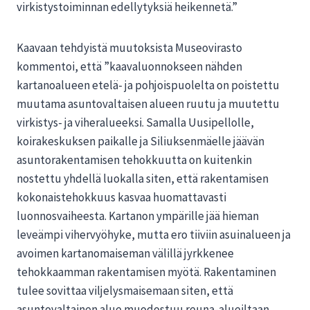
virkistystoiminnan edellytyksiä heikennetä.”
Kaavaan tehdyistä muutoksista Museovirasto
kommentoi, että ”kaavaluonnokseen nähden
kartanoalueen etelä- ja pohjoispuolelta on poistettu
muutama asuntovaltaisen alueen ruutu ja muutettu
virkistys- ja viheralueeksi. Samalla Uusipellolle,
koirakeskuksen paikalle ja Siliuksenmäelle jäävän
asuntorakentamisen tehokkuutta on kuitenkin
nostettu yhdellä luokalla siten, että rakentamisen
kokonaistehokkuus kasvaa huomattavasti
luonnosvaiheesta. Kartanon ympärille jää hieman
leveämpi vihervyöhyke, mutta ero tiiviin asuinalueen ja
avoimen kartanomaiseman välillä jyrkkenee
tehokkaamman rakentamisen myötä. Rakentaminen
tulee sovittaa viljelysmaisemaan siten, että
asuntovaltainen alue muodostuu reuna-alueiltaan