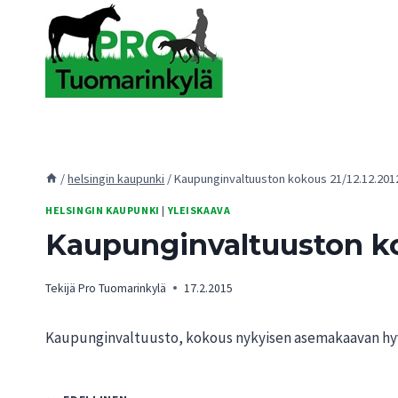
Siirry
sisältöön
/
helsingin kaupunki
/
Kaupunginvaltuuston kokous 21/12.12.201
HELSINGIN KAUPUNKI
|
YLEISKAAVA
Kaupunginvaltuuston ko
Tekijä
Pro Tuomarinkylä
17.2.2015
Kaupunginvaltuusto, kokous nykyisen asemakaavan hyv