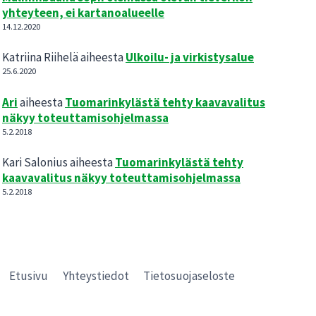
yhteyteen, ei kartanoalueelle
14.12.2020
Katriina Riihelä
aiheesta
Ulkoilu- ja virkistysalue
25.6.2020
Ari
aiheesta
Tuomarinkylästä tehty kaavavalitus
näkyy toteuttamisohjelmassa
5.2.2018
Kari Salonius
aiheesta
Tuomarinkylästä tehty
kaavavalitus näkyy toteuttamisohjelmassa
5.2.2018
Etusivu
Yhteystiedot
Tietosuojaseloste