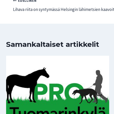
Artikkelien
EDELLINEN
Lihava riita on syntymässä Helsingin lähimetsien kaavo
selaus
Samankaltaiset artikkelit