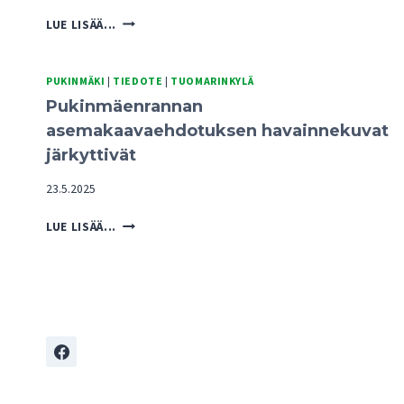
PUKINMÄENRANNAN
LUE LISÄÄ...
KAAVARATKAISUISTA
UHKA
TUOMARINKYLÄN
PUKINMÄKI
|
TIEDOTE
|
TUOMARINKYLÄ
KARTANOALUEEN
Pukinmäenrannan
TULEVAISUUDELLE
asemakaavaehdotuksen havainnekuvat
järkyttivät
23.5.2025
PUKINMÄENRANNAN
LUE LISÄÄ...
ASEMAKAAVAEHDOTUKSEN
HAVAINNEKUVAT
JÄRKYTTIVÄT