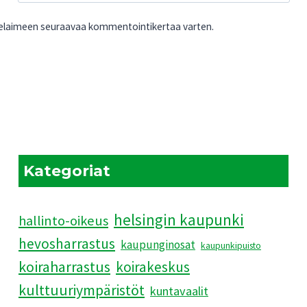
 selaimeen seuraavaa kommentointikertaa varten.
Kategoriat
helsingin kaupunki
hallinto-oikeus
hevosharrastus
kaupunginosat
kaupunkipuisto
koiraharrastus
koirakeskus
kulttuuriympäristöt
kuntavaalit