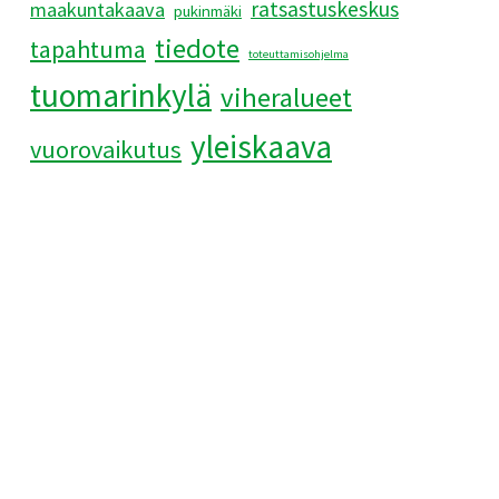
ratsastuskeskus
maakuntakaava
pukinmäki
tiedote
tapahtuma
toteuttamisohjelma
tuomarinkylä
viheralueet
yleiskaava
vuorovaikutus