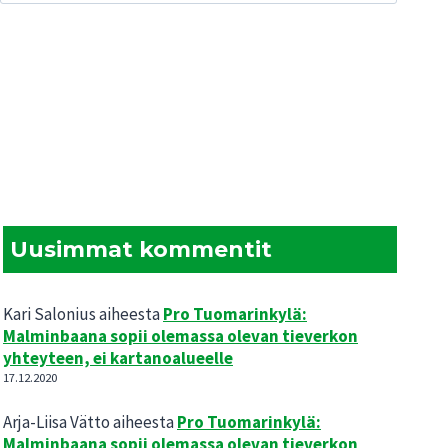
Uusimmat kommentit
Kari Salonius
aiheesta
Pro Tuomarinkylä:
Malminbaana sopii olemassa olevan tieverkon
yhteyteen, ei kartanoalueelle
17.12.2020
Arja-Liisa Vätto
aiheesta
Pro Tuomarinkylä:
Malminbaana sopii olemassa olevan tieverkon