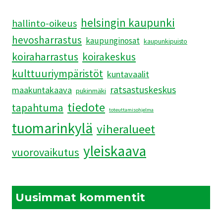
helsingin kaupunki
hallinto-oikeus
hevosharrastus
kaupunginosat
kaupunkipuisto
koiraharrastus
koirakeskus
kulttuuriympäristöt
kuntavaalit
ratsastuskeskus
maakuntakaava
pukinmäki
tiedote
tapahtuma
toteuttamisohjelma
tuomarinkylä
viheralueet
yleiskaava
vuorovaikutus
Uusimmat kommentit