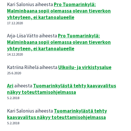
Kari Salonius
aiheesta
Pro Tuomarinkylä:
Malminbaana sopii olemassa olevan tieverkon
yhteyteen, ei kartanoalueelle
17.12.2020
Arja-Liisa Vätto
aiheesta
Pro Tuomarinkylä:
Malminbaana sopii olemassa olevan tieverkon
yhteyteen, ei kartanoalueelle
14.12.2020
Katriina Riihelä
aiheesta
Ulkoilu- ja virkistysalue
25.6.2020
Ari
aiheesta
Tuomarinkylästä tehty kaavavalitus
näkyy toteuttamisohjelmassa
5.2.2018
Kari Salonius
aiheesta
Tuomarinkylästä tehty
kaavavalitus näkyy toteuttamisohjelmassa
5.2.2018