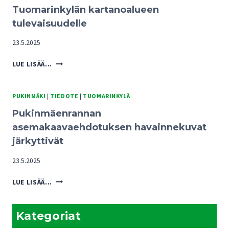
Tuomarinkylän kartanoalueen
tulevaisuudelle
23.5.2025
PUKINMÄENRANNAN
LUE LISÄÄ...
KAAVARATKAISUISTA
UHKA
TUOMARINKYLÄN
PUKINMÄKI
|
TIEDOTE
|
TUOMARINKYLÄ
KARTANOALUEEN
Pukinmäenrannan
TULEVAISUUDELLE
asemakaavaehdotuksen havainnekuvat
järkyttivät
23.5.2025
PUKINMÄENRANNAN
LUE LISÄÄ...
ASEMAKAAVAEHDOTUKSEN
HAVAINNEKUVAT
JÄRKYTTIVÄT
Kategoriat