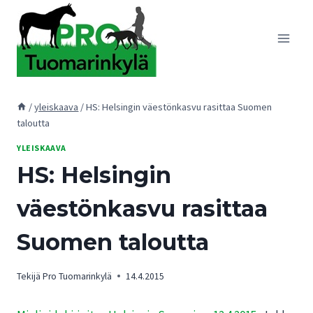
Siirry
sisältöön
/
yleiskaava
/
HS: Helsingin väestönkasvu rasittaa Suomen
taloutta
YLEISKAAVA
HS: Helsingin
väestönkasvu rasittaa
Suomen taloutta
Tekijä
Pro Tuomarinkylä
14.4.2015